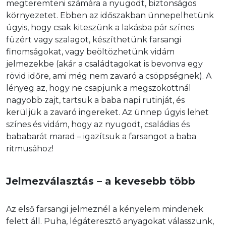
megteremteni számára a nyugodt, biztonságos 
környezetet. Ebben az időszakban ünnepelhetünk 
úgyis, hogy csak kiteszünk a lakásba pár színes 
füzért vagy szalagot, készíthetünk farsangi 
finomságokat, vagy beöltözhetünk vidám 
jelmezekbe (akár a családtagokat is bevonva egy 
rövid időre, ami még nem zavaró a csöppségnek). A 
lényeg az, hogy ne csapjunk a megszokottnál 
nagyobb zajt, tartsuk a baba napi rutinját, és 
kerüljük a zavaró ingereket. Az ünnep úgyis lehet 
színes és vidám, hogy az nyugodt, családias és 
bababarát marad – igazítsuk a farsangot a baba 
ritmusához!
Jelmezválasztás – a kevesebb több
Az első farsangi jelmeznél a kényelem mindenek 
felett áll. Puha, légáteresztő anyagokat válasszunk, 