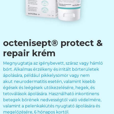
octenisept® protect &
repair krém
Megnyugtatja az igénybevett, száraz vagy hámló
bőrt. Alkalmas érzékeny és irritált bőrterületek
ápolására, például pikkelysömör vagy nem
akut neurodermatitis esetén, valamint kisebb
égések és leégések utókezelésére, hegek, és
tetoválások ápolására. Használható inkontinens
betegek bőrének nedvességtől való védelmére,
valamint a pelenkakiütés nyugtató ápolására és
megelőzésére, 6 hónapos kortól.