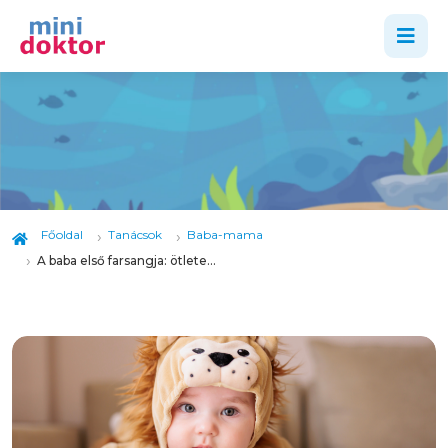
Főoldal
Tanácsok
Baba-mama
A baba első farsangja: ötletek és tippek