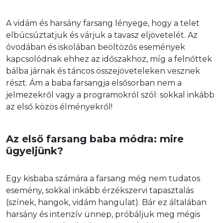
A vidám és harsány farsang lényege, hogy a telet 
elbúcsúztatjuk és várjuk a tavasz eljövetelét. Az 
óvodában és iskolában beöltözős események 
kapcsolódnak ehhez az időszakhoz, míg a felnőttek 
bálba járnak és táncos összejöveteleken vesznek 
részt. Ám a baba farsangja elsősorban nem a 
jelmezekről vagy a programokról szól: sokkal inkább 
az első közös élményekről!
Az első farsang baba módra: mire 
ügyeljünk?
Egy kisbaba számára a farsang még nem tudatos 
esemény, sokkal inkább érzékszervi tapasztalás 
(színek, hangok, vidám hangulat). Bár ez általában 
harsány és intenzív ünnep, próbáljuk meg mégis 