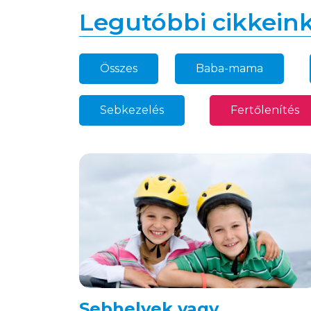
Legutóbbi cikkein
Összes
Baba-mama
34
Sebkezelés
Fertőlenítés
32
Sebhelyek vagy