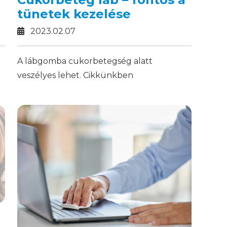
tünetek kezelése
2023.02.07
A lábgomba cukorbetegség alatt
veszélyes lehet. Cikkünkben
t
összefoglaltuk a tudnivalókat!