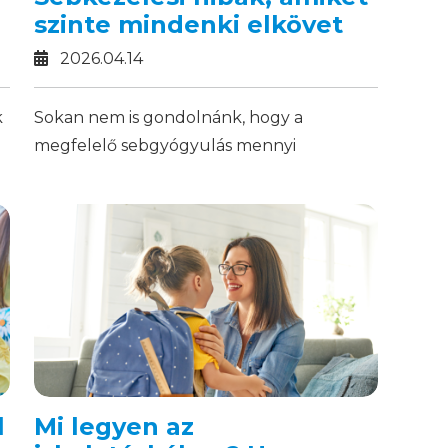
szinte mindenki elkövet
2026.04.14
k
Sokan nem is gondolnánk, hogy a
megfelelő sebgyógyulás mennyi
tényezőtől függ. Hogyan tudjuk a
folyamatot elősegíteni?
l
Mi legyen az