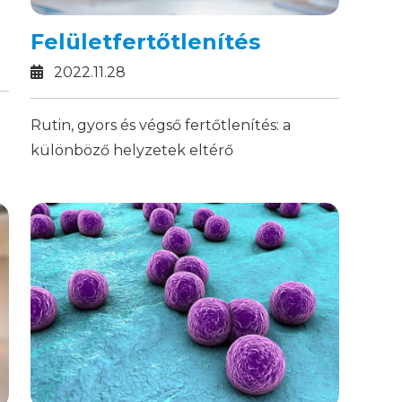
Felületfertőtlenítés
2022.11.28
Rutin, gyors és végső fertőtlenítés: a
különböző helyzetek eltérő
intézkedéseket és termékeket igényelnek.