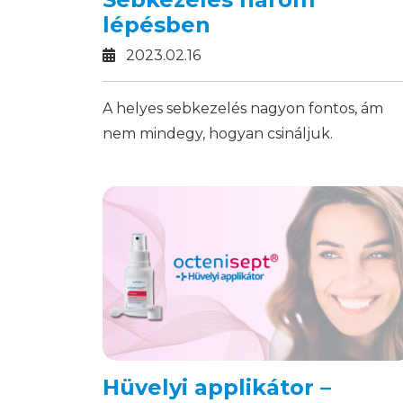
lépésben
2023.02.16
A helyes sebkezelés nagyon fontos, ám
nem mindegy, hogyan csináljuk.
Cikkünkben a három legfontosabb lépés
összegeztük.
Hüvelyi applikátor –