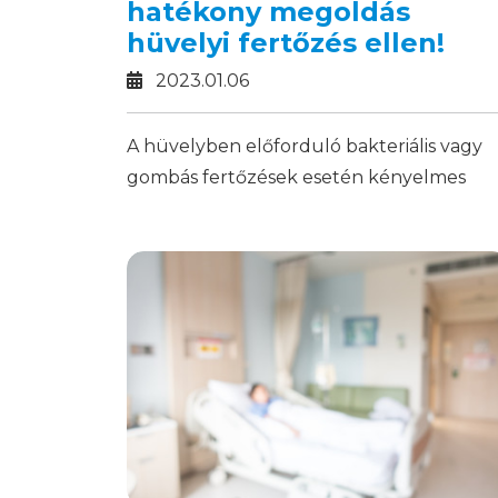
hatékony megoldás
hüvelyi fertőzés ellen!
2023.01.06
A hüvelyben előforduló bakteriális vagy
gombás fertőzések esetén kényelmes
megoldást nyújthat az octenisept®
hüvelyi applikátor!