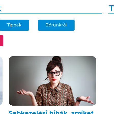
k
T
Tippek
Bőrünkről
69
27
18
Sebkezelési hibák, amiket