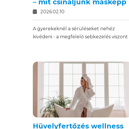
– mit csináljunk másképp
2026.02.10
A gyerekeknél a sérüléseket nehéz
kivédeni - a megfelelő sebkezelés viszont
tudatos döntés kérdése.
Hüvelyfertőzés wellness