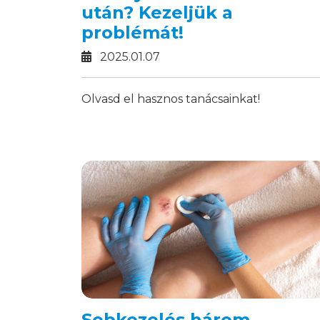
után? Kezeljük a
problémát!
2025.01.07
Olvasd el hasznos tanácsainkat!
Sebkezelés három