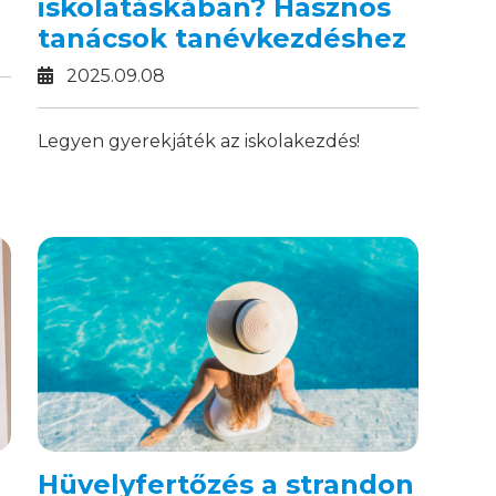
iskolatáskában? Hasznos
tanácsok tanévkezdéshez
2025.09.08
Legyen gyerekjáték az iskolakezdés!
Hüvelyfertőzés a strandon