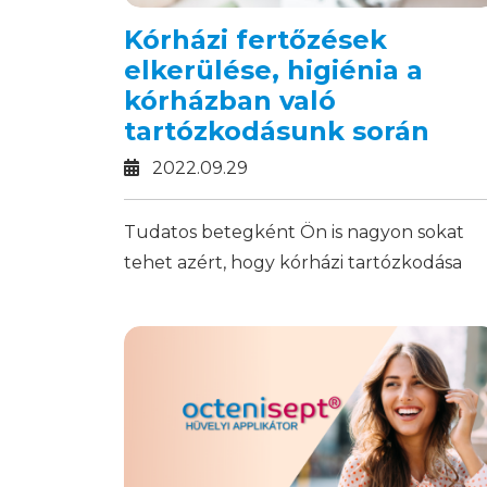
Kórházi fertőzések
elkerülése, higiénia a
kórházban való
tartózkodásunk során
2022.09.29
Tudatos betegként Ön is nagyon sokat
tehet azért, hogy kórházi tartózkodása
során elkerülje a fertőzéseket. Milyen
óvintézkedéseket érdemes tenni?