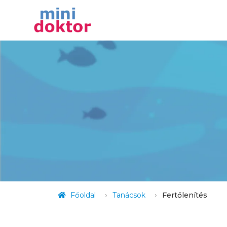
Főoldal
Tanácsok
Fertőlenítés