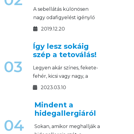
A sebellátás különösen
nagy odafigyelést igénylő
feladat. Milyen sebkezelő
2019.12.20
készítményeket
használjunk a gyermekágyi
Így lesz sokáig
időszakban?
szép a tetoválás!
03
Legyen akár színes, fekete-
fehér, kicsi vagy nagy, a
tetoválás felvarrása után
2023.03.10
fontos a megfelelő
utókezelés!
Mindent a
hidegallergiáról
04
Sokan, amikor meghallják a