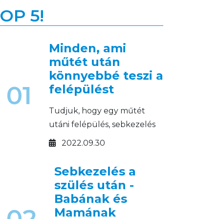
OP 5!
Minden, ami
műtét után
könnyebbé teszi a
01
felépülést
Tudjuk, hogy egy műtét
utáni felépülés, sebkezelés
legalább annyira rajtunk
2022.09.30
múlik, mint az orvosokon.
Sebkezelés a
szülés után -
Babának és
02
Mamának