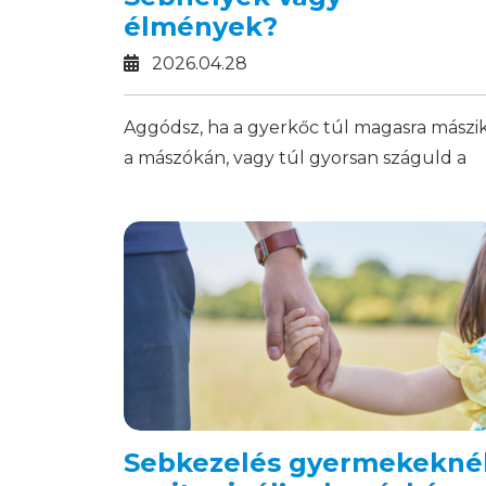
élmények?
2026.04.28
Aggódsz, ha a gyerkőc túl magasra mászi
a mászókán, vagy túl gyorsan száguld a
biciklivel? Elmondjuk, miért fontos a
szabad, kötöttségektől mentes játék, és
mindeközben hogyan őrizzük meg a
nyugalmunkat szülőként.
Sebkezelés gyermekekné