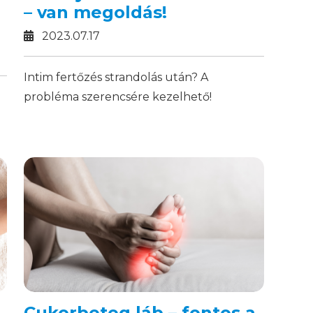
– van megoldás!
2023.07.17
Intim fertőzés strandolás után? A
probléma szerencsére kezelhető!
Cukorbeteg láb – fontos a