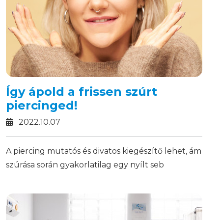
Így ápold a frissen szúrt
piercinged!
2022.10.07
A piercing mutatós és divatos kiegészítő lehet, ám
szúrása során gyakorlatilag egy nyílt seb
keletkezik bőrünkön. Ezért nagyon fontos a
körültekintő utókezelés és az ehhez való
készítmények kiválasztása.