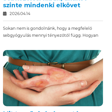
szinte mindenki elkövet
2026.04.14
Sokan nem is gondolnánk, hogy a megfelelő
sebgyógyulás mennyi tényezőtől függ. Hogyan
tudjuk a folyamatot elősegíteni?