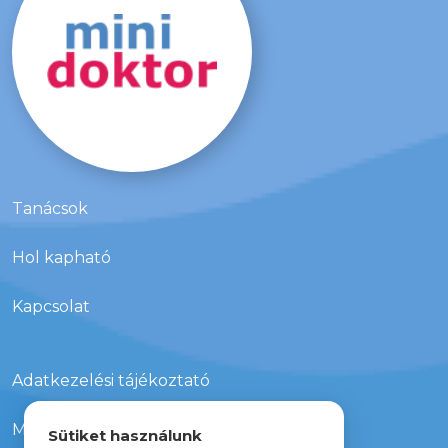
viselkednek az adott helyen.
Tanácsok
Hol kapható
Kapcsolat
Adatkezelési tájékoztató
Média megjelenések
Sütiket használunk