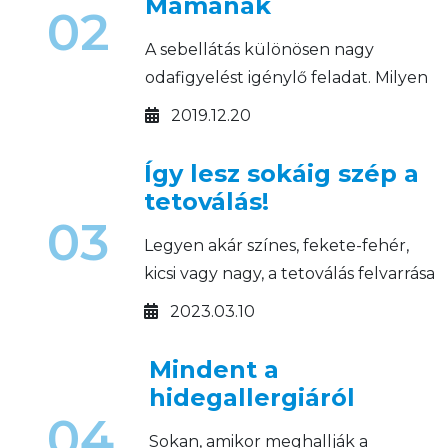
Mamának
02
A sebellátás különösen nagy
odafigyelést igénylő feladat. Milyen
sebkezelő készítményeket
2019.12.20
használjunk a gyermekágyi
időszakban?
Így lesz sokáig szép a
tetoválás!
03
Legyen akár színes, fekete-fehér,
kicsi vagy nagy, a tetoválás felvarrása
után fontos a megfelelő utókezelés!
2023.03.10
Mindent a
hidegallergiáról
04
Sokan, amikor meghallják a