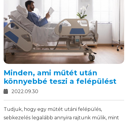
Minden, ami műtét után
könnyebbé teszi a felépülést
2022.09.30
Tudjuk, hogy egy műtét utáni felépülés,
sebkezelés legalább annyira rajtunk múlik, mint
az orvosokon.