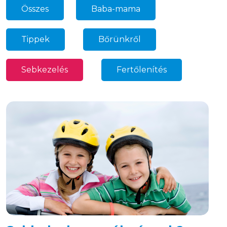
Összes
Baba-mama
34
Tippek
Bőrünkről
69
27
Sebkezelés
Fertőlenítés
32
18