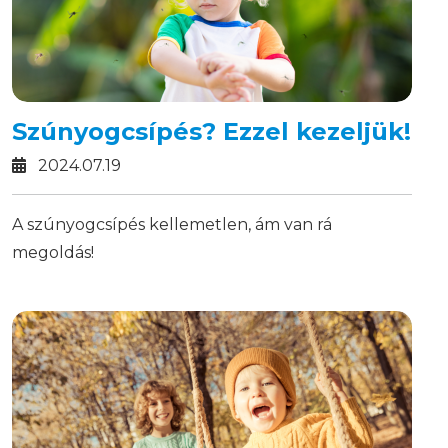
Szúnyogcsípés? Ezzel kezeljük!
2024.07.19
A szúnyogcsípés kellemetlen, ám van rá
megoldás!