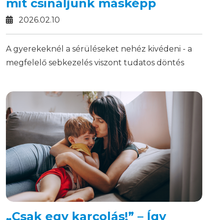
mit csináljunk másképp
2026.02.10
A gyerekeknél a sérüléseket nehéz kivédeni - a
megfelelő sebkezelés viszont tudatos döntés
kérdése.
„Csak egy karcolás!” – Így