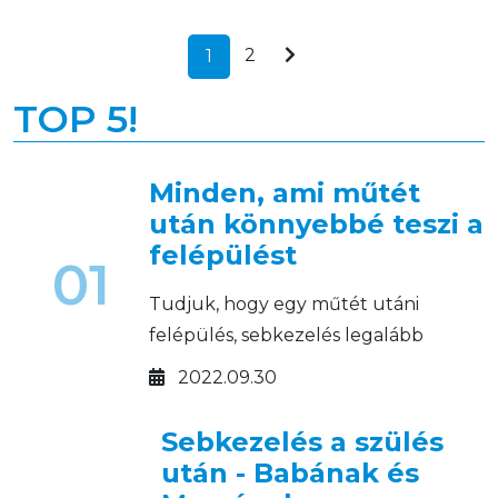
2
1
TOP 5!
Minden, ami műtét
után könnyebbé teszi a
felépülést
01
Tudjuk, hogy egy műtét utáni
felépülés, sebkezelés legalább
annyira rajtunk múlik, mint az
2022.09.30
orvosokon.
Sebkezelés a szülés
után - Babának és