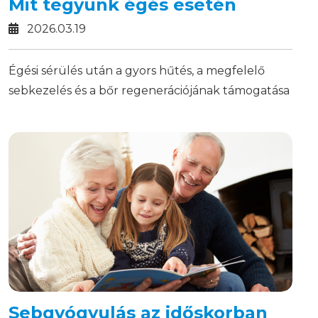
Mit tegyünk égés esetén
2026.03.19
Égési sérülés után a gyors hűtés, a megfelelő
sebkezelés és a bőr regenerációjának támogatása
sokat számíthat a gyógyulásban.
Sebgyógyulás az időskorban