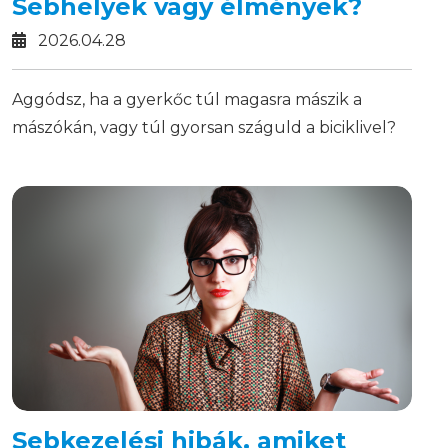
Sebhelyek vagy élmények?
2026.04.28
Aggódsz, ha a gyerkőc túl magasra mászik a
mászókán, vagy túl gyorsan száguld a biciklivel?
Elmondjuk, miért fontos a szabad, kötöttségektől
mentes játék, és mindeközben hogyan őrizzük
meg a nyugalmunkat szülőként.
Sebkezelési hibák, amiket