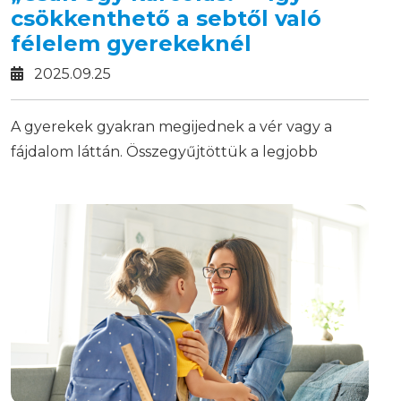
csökkenthető a sebtől való
félelem gyerekeknél
2025.09.25
A gyerekek gyakran megijednek a vér vagy a
fájdalom láttán. Összegyűjtöttük a legjobb
tippeket, hogyan nyugtasd meg a kicsiket és
kezeld a kisebb sérüléseket stresszmentesen.