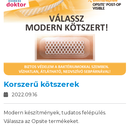
abban, hogy betegeik életén könnyíthessenek,
javíthassanak.
Korszerű kötszerek
2022.09.16
Modern készítmények, tudatos felépülés.
Válassza az Opsite termékeket.