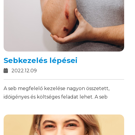
Sebkezelés lépései
2022.12.09
A seb megfelelő kezelése nagyon összetett,
időigényes és költséges feladat lehet. A seb
okának megállapítása, tipizálása és egyértelmű
kezelési rend meghatározása nem mindig
könnyű.