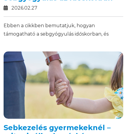
2026.02.27
Ebben a cikkben bemutatjuk, hogyan
támogatható a sebgyógyulás időskorban, és
miként tehetjük biztonságossá a közös
mindennapokat.
Sebkezelés gyermekeknél –