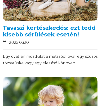
Tavaszi kertészkedés: ezt tedd
kisebb sérülések esetén!
2025.03.10
Egy óvatlan mozdulat a metszőollóval, egy szúrós
rózsatüske vagy egy éles ásó könnyen
megsebezheti a bőrünket.