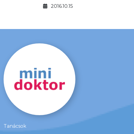
megélni, a tetoválás nagy divatja
2016.10.15
miatt. A szakember kissé aggódva
figyeli az igen nagy felületen a
festékek további sorsát. Az irharéteg
állományába bevitt festékek (a
cinóber, a higany-klorid: piros, a
kadmium-szulfid: sárga, a kék tus:
fekete) biztosan idegen anyagként
viselkednek az adott helyen.
Tanácsok