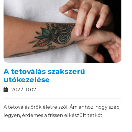
A tetoválás szakszerű
utókezelése
2022.10.07
A tetoválás örök életre szól. Ám ahhoz, hogy szép
legyen, érdemes a frissen elkészült tetkót
megfelelően ápolni!