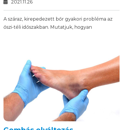
2021.11.26
A száraz, kirepedezett bőr gyakori probléma az
őszi-téli időszakban. Mutatjuk, hogyan
hidratálhatod kívülről és belülről a bőrödet a
kellemes, egészséges kézfelületért!
Gombás elváltozás