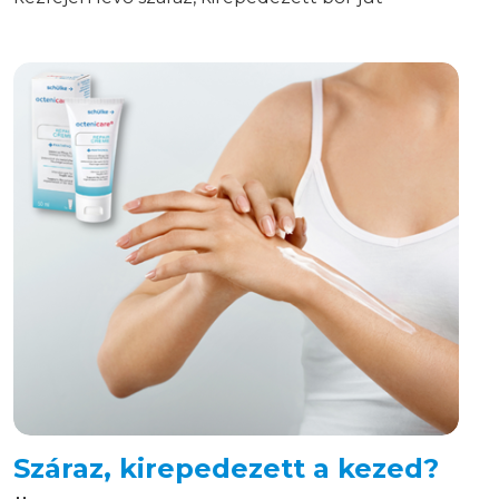
eszükbe. Azonban ez a jelenség egy jóval
veszélyesebb és kellemetlenebb tünetegyüttes,
amit nem szabad a szőnyeg alá seperni.
Száraz, kirepedezett a kezed?