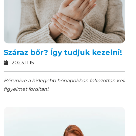
Száraz bőr? Így tudjuk kezelni!
2023.11.15
Bőrünkre a hidegebb hónapokban fokozottan kell
figyelmet fordítani.