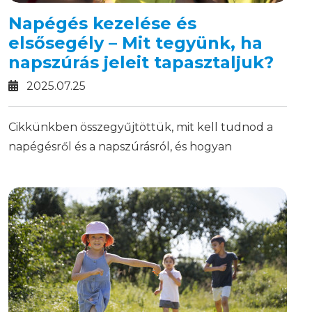
Napégés kezelése és
elsősegély – Mit tegyünk, ha
napszúrás jeleit tapasztaljuk?
2025.07.25
Cikkünkben összegyűjtöttük, mit kell tudnod a
napégésről és a napszúrásról, és hogyan
kezelheted azonnal a helyzetet!