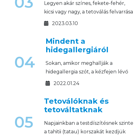
03
Legyen akár színes, fekete-fehér,
kicsi vagy nagy, a tetoválás felvarrása
után fontos a megfelelő utókezelés!
2023.03.10
Mindent a
hidegallergiáról
04
Sokan, amikor meghallják a
hidegallergia szót, a kézfejen lévő
száraz, kirepedezett bőr jut
2022.01.24
eszükbe. Azonban ez a jelenség
egy jóval veszélyesebb és
Tetoválóknak és
kellemetlenebb tünetegyüttes,
tetováltatknak
amit nem szabad a szőnyeg alá
05
Napjainkban a testdíszítésnek szinte
seperni.
a tahitii (tatau) korszakát kezdjük