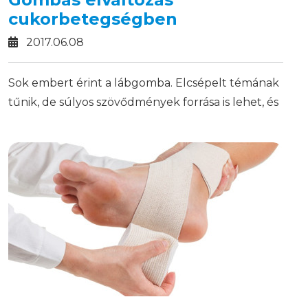
cukorbetegségben
2017.06.08
Sok embert érint a lábgomba. Elcsépelt témának
tűnik, de súlyos szövődmények forrása is lehet, és
akik elhanyagolják, nemcsak saját környezetüket
sodorják veszélybe, hanem cukorbetegség
esetén súlyosabb következményekkel is
szembesülhetnek.