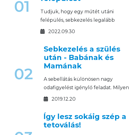
01
Tudjuk, hogy egy műtét utáni
felépülés, sebkezelés legalább
annyira rajtunk múlik, mint az
2022.09.30
orvosokon.
Sebkezelés a szülés
után - Babának és
Mamának
02
A sebellátás különösen nagy
odafigyelést igénylő feladat. Milyen
sebkezelő készítményeket
2019.12.20
használjunk a gyermekágyi
időszakban?
Így lesz sokáig szép a
tetoválás!