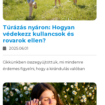
Túrázás nyáron: Hogyan
védekezz kullancsok és
rovarok ellen?
2025.06.01
Cikkünkben összegyűjtöttük, mi mindenre
érdemes figyelni, hogy a kirándulás valóban
gondtalan legyen – olvass tovább!