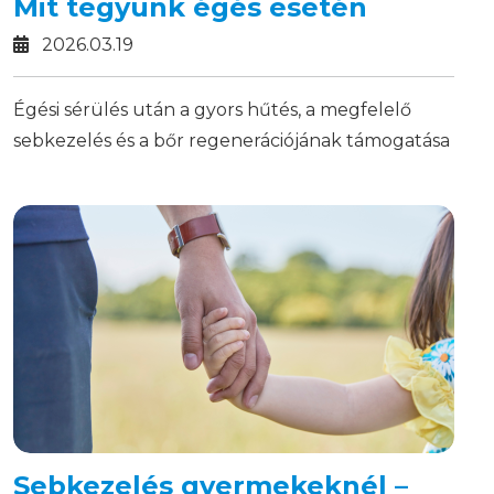
Mit tegyünk égés esetén
2026.03.19
Égési sérülés után a gyors hűtés, a megfelelő
sebkezelés és a bőr regenerációjának támogatása
sokat számíthat a gyógyulásban.
Sebkezelés gyermekeknél –