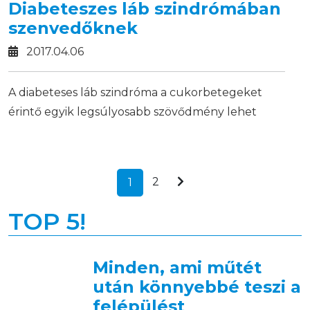
Diabeteszes láb szindrómában
szenvedőknek
2017.04.06
A diabeteses láb szindróma a cukorbetegeket
érintő egyik legsúlyosabb szövődmény lehet
abban az esetben, ha a beteg nem figyel időben a
figyelmeztető jelekre, illetve elváltozás esetén
nem kér időben segítséget.
2
1
TOP 5!
Minden, ami műtét
után könnyebbé teszi a
felépülést