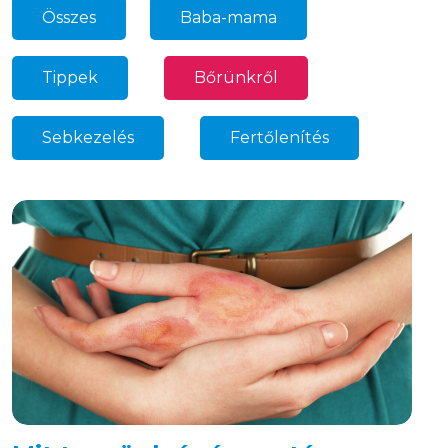
Összes
Baba-mama
34
Tippek
Bőrünkről
69
27
Sebkezelés
Fertőlenítés
32
18