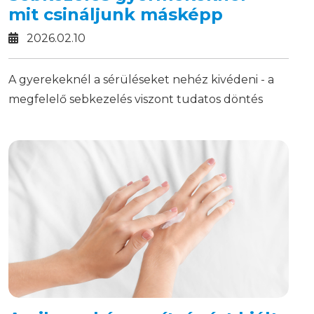
mit csináljunk másképp
2026.02.10
A gyerekeknél a sérüléseket nehéz kivédeni - a
megfelelő sebkezelés viszont tudatos döntés
kérdése.