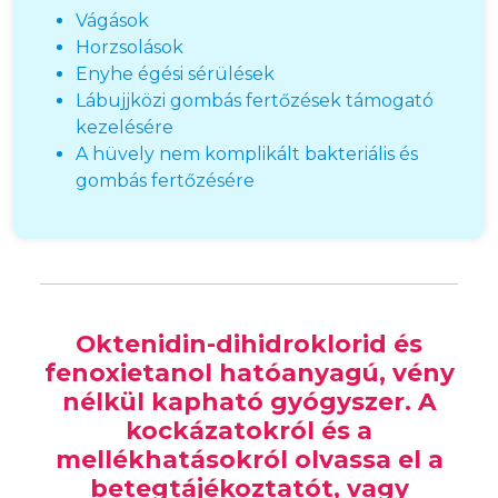
Vágások
Horzsolások
Enyhe égési sérülések
Lábujjközi gombás fertőzések támogató
kezelésére
A hüvely nem komplikált bakteriális és
gombás fertőzésére
Oktenidin-dihidroklorid és
fenoxietanol hatóanyagú, vény
nélkül kapható gyógyszer. A
kockázatokról és a
mellékhatásokról olvassa el a
betegtájékoztatót, vagy