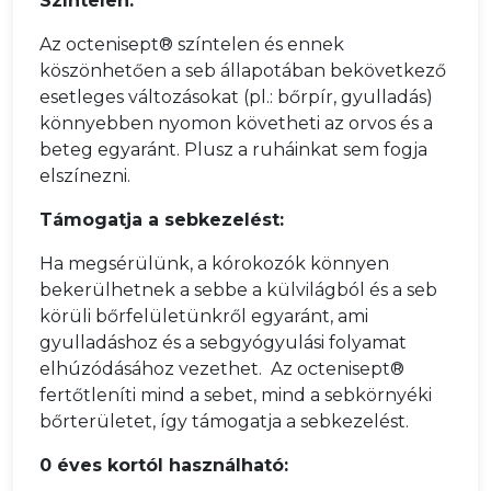
Színtelen:
Az octenisept® színtelen és ennek
köszönhetően a seb állapotában bekövetkező
esetleges változásokat (pl.: bőrpír, gyulladás)
könnyebben nyomon követheti az orvos és a
beteg egyaránt. Plusz a ruháinkat sem fogja
elszínezni.
T
ámogatja a sebkezelést
:
Ha megsérülünk, a kórokozók könnyen
bekerülhetnek a sebbe a külvilágból és a seb
körüli bőrfelületünkről egyaránt, ami
gyulladáshoz és a sebgyógyulási folyamat
elhúzódásához vezethet.
Az octenisept®
fertőtleníti mind a sebet, mind a sebkörnyéki
bőrterületet, így támogatja a sebkezelést.
0 éves kortól használható: