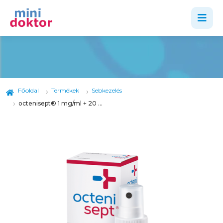
Főoldal
Termékek
Sebkezelés
octenisept® 1 mg/ml + 20 mg/ml külsőleges oldat