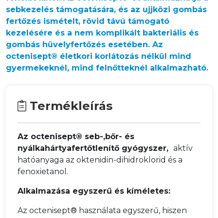
sebkezelés támogatására, és az ujjközi gombás
fertőzés ismételt, rövid távú támogató
kezelésére és a nem komplikált bakteriális és
gombás hüvelyfertőzés esetében. Az
octenisept® életkori korlátozás nélkül mind
gyermekeknél, mind felnőtteknél alkalmazható.
Termékleírás
Az octenisept® seb-,bőr- és
nyálkahártyafertőtlenítő gyógyszer,
aktív
hatóanyaga az oktenidin-dihidroklorid és a
fenoxietanol.
Alkalmazása egyszerű és kíméletes:
Az octenisept® használata egyszerű, hiszen