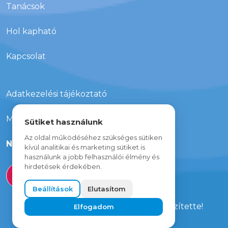
Tanácsok
Hol kapható
Kapcsolat
Adatkezelési tájékoztató
Média megjelenések
Sütiket használunk
Az oldal működéséhez szükséges sütiken
Nyereményjáték
kívül analitikai és marketing sütiket is
használunk a jobb felhasználói élmény és
hirdetések érdekében.
Beállítások
Elutasítom
Minden jog fenntartva
A weboldalt a
Livestudio
csapata készítette!
Elfogadom
Süti beállítások