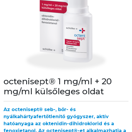
octenisept® 1 mg/ml + 20
mg/ml külsőleges oldat
Az octenisept® seb-, bőr- és
nyálkahártyafertőtlenítő gyógyszer, aktív
hatóanyaga az oktenidin-dihidroklorid és a
fenoxietanol. Az octenisept®-et alkalmazhatja a