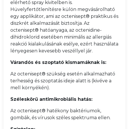
elérhető spray kivitelben is.
Hüvelyfertőtlenítésre külön megvásárolható
egy applikátor, ami az octenisept® praktikus és
diszkrét alkalmazását biztosítja. Az
octenisept® hatóanyaga, az octenidine-
dihidroklorid esetében minimális az allergiás
reakció kialakulásának esélye, ezért használata
lényegesen kevesebb veszéllyel jár.
Várandós és szoptató kismamáknak is:
Az octenisept® szükség esetén alkalmazható
terhesség és szoptatás ideje alatt is (kivéve a
mell környékén).
Széleskörű antimikrobiális hatás:
Az octenisept® hatékony baktériumok,
gombák, és vírusok széles spektruma ellen.