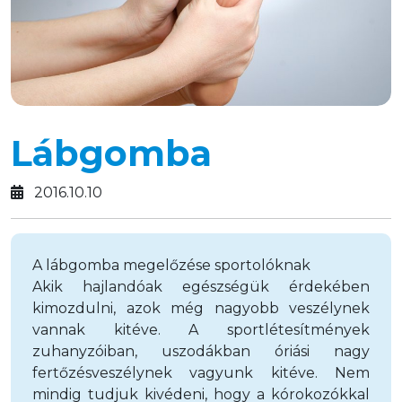
Lábgomba
2016.10.10
A lábgomba megelőzése sportolóknak
Akik hajlandóak egészségük érdekében
kimozdulni, azok még nagyobb veszélynek
vannak kitéve. A sportlétesítmények
zuhanyzóiban, uszodákban óriási nagy
fertőzésveszélynek vagyunk kitéve. Nem
mindig tudjuk kivédeni, hogy a kórokozókkal