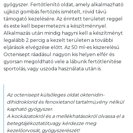
gyógyszer. Fertőtlenítő oldat, amely alkalmazható 
ujjközi gombás fertőzés ismételt, rövid távú 
támogató kezelésére. Az érintett területet reggel 
és este kell bepermetezni a készítménnyel. 
Alkalmazás után mindig hagyni kell a készítményt 
legalább 2 percig a kezelt területen a további 
eljárások elvégzése előtt. Az 50 ml-es kiszerelésű 
Octenisept ráadásul nagyon kis helyen elfér és 
gyorsan megoldható vele a lábunk fertőtlenítése 
sportolás, vagy uszoda használata után is.
Az octenisept külsőleges oldat oktenidin-
dihidroklorid és fenoxietanol tartalmú,vény nélkül 
kapható gyógyszer.

A kockázatokról és a mellékhatásokról olvassa el a 
betegtájékoztatót,vagy kérdezze meg 
kezelőorvosát, gyógyszerészét!