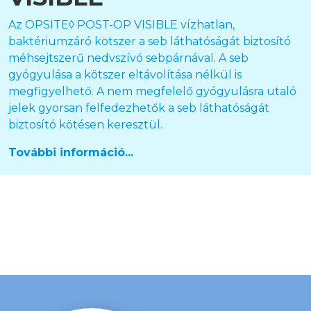
Az OPSITE◊ POST-OP VISIBLE vízhatlan,
baktériumzáró kötszer a seb láthatóságát biztosító
méhsejtszerű nedvszívó sebpárnával. A seb
gyógyulása a kötszer eltávolítása nélkül is
megfigyelhető. A nem megfelelő gyógyulásra utaló
jelek gyorsan felfedezhetők a seb láthatóságát
biztosító kötésen keresztül.
További információ...