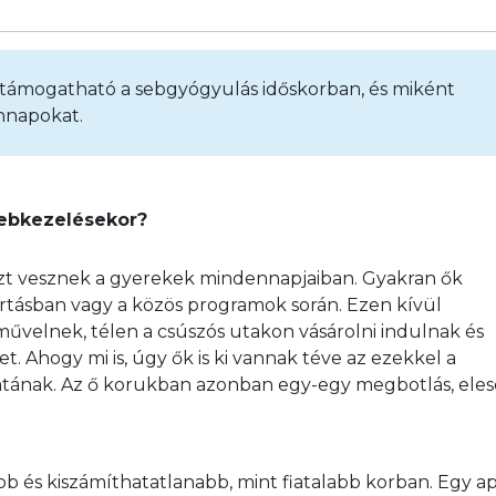
támogatható a sebgyógyulás időskorban, és miként
nnapokat.
sebkezelésekor?
szt vesznek a gyerekek mindennapjaiban. Gyakran ők 
rtásban vagy a közös programok során. Ezen kívül 
velnek, télen a csúszós utakon vásárolni indulnak és 
 Ahogy mi is, úgy ők is ki vannak téve az ezekkel a 
tának. Az ő korukban azonban egy-egy megbotlás, eles
bb és kiszámíthatatlanabb, mint fiatalabb korban. Egy ap