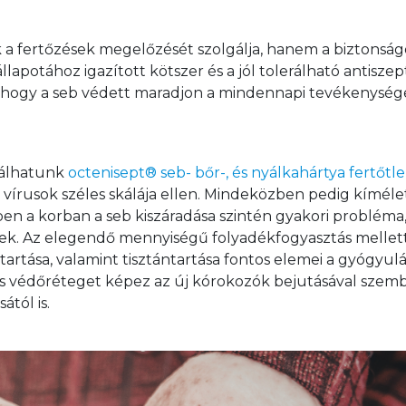
a fertőzések megelőzését szolgálja, hanem a biztonság
 állapotához igazított kötszer és a jól tolerálható antiszep
 hogy a seb védett maradjon a mindennapi tevékenység
nálhatunk 
octenisept® seb- bőr-, és nyálkahártya fertőtle
írusok széles skálája ellen. Mindeközben pedig kímélet
en a korban a seb kiszáradása szintén gyakori probléma,
iek. Az elegendő mennyiségű folyadékfogyasztás mellett
rtása, valamint tisztántartása fontos elemei a gyógyulá
 és védőréteget képez az új kórokozók bejutásával szemb
tól is. 