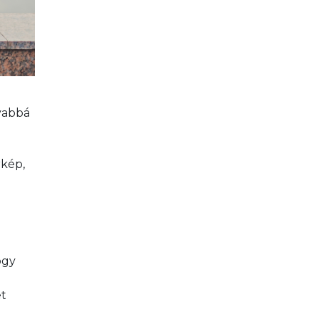
yabbá 
 
kép, 
 
ogy 
 
t 