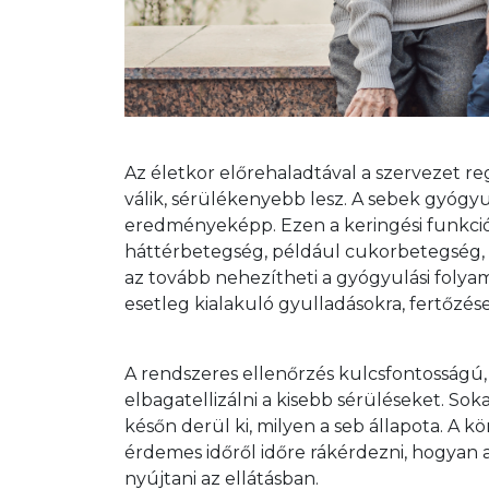
Az életkor előrehaladtával a szervezet 
válik, sérülékenyebb lesz. A sebek gyógy
eredményeképp. Ezen a keringési funkció
háttérbetegség, például cukorbetegség, 
az tovább nehezítheti a gyógyulási folya
esetleg kialakuló gyulladásokra, fertőzés
A rendszeres ellenőrzés kulcsfontosságú,
elbagatellizálni a kisebb sérüléseket. So
későn derül ki, milyen a seb állapota. A k
érdemes időről időre rákérdezni, hogyan a
nyújtani az ellátásban.