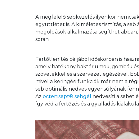
A megfelelő sebkezelés ilyenkor nemcsak 
együttlétet is. A kíméletes tisztítás, a seb
megoldások alkalmazása segíthet abban,
során.
Fertőtlenítés céljából időskorban is hasz
amely hatékony baktériumok, gombák és v
szövetekkel és a szervezet egészével. Ebb
mivel a keringési funkciók már nem a rég
seb optimális nedves egyensúlyának fennta
Az 
octenisept® sebgél
 nedvesíti a sebet
így véd a fertőzés és a gyulladás kialakulásá