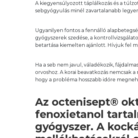
A kiegyensúlyozott táplálkozás és a túlzo
sebgyógyulás minél zavartalanabb legyen
Ugyanilyen fontos a fennálló alapbetegség
gyógyszerek szedése, a kontrollvizsgálato
betartása kiemelten ajánlott. Hívjuk fel mi
Ha a seb nem javul, váladékozik, fájdalmas
orvoshoz. A korai beavatkozás nemcsak a 
hogy a probléma hosszabb időre megnehez
Az octenisept® okt
fenoxietanol tarta
gyógyszer. A kocká