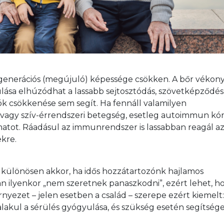
regenerációs (megújuló) képessége csökken. A bőr vékon
ulása elhúzódhat a lassabb sejtosztódás, szövetképződés
k csökkenése sem segít. Ha fennáll valamilyen 
vagy szív-érrendszeri betegség, esetleg autoimmun kór
matot. Ráadásul az immunrendszer is lassabban reagál az
ekre.
 különösen akkor, ha idős hozzátartozónk hajlamos 
kan ilyenkor „nem szeretnek panaszkodni”, ezért lehet, h
örnyezet – jelen esetben a család – szerepe ezért kiemelt:
lakul a sérülés gyógyulása, és szükség esetén segítsége