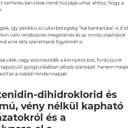
tt terhelés kerülése mind hozzájárulhat ahhoz, hogy a 
.
ek, így például a cukorbetegség “karbantartása” is. Ezé
kon való rendszeres megjelenés és az orvosi utasítások 
nd erre idős szeretteink figyelmét is. 
sá válik, vagy elszíneződik a környező bőr, forduljunk 
nagyszülő gyógyulásában játszik szerepet, hanem megel
ítse a család mindennapjait.
enidin-dihidroklorid és 
lmú, vény nélkül kapható 
zatokról és a 