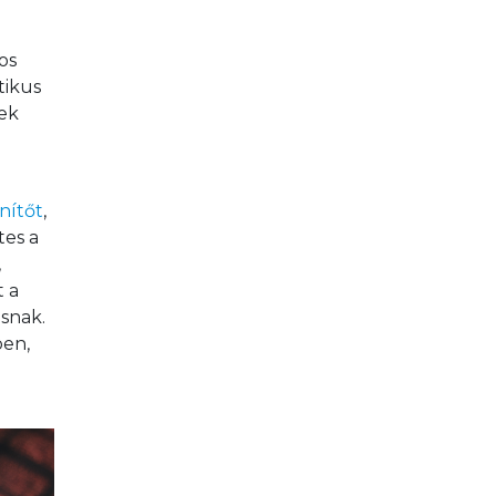
os 
tikus 
ek 
nítőt
, 
es a 
 
 a 
snak.  
en, 