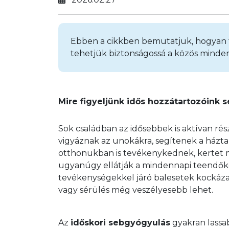
Ebben a cikkben bemutatjuk, hogyan 
tehetjük biztonságossá a közös minde
Mire figyeljünk idős hozzátartozóink 
Sok családban az idősebbek is aktívan ré
vigyáznak az unokákra, segítenek a házta
otthonukban is tevékenykednek, kertet mű
ugyanúgy ellátják a mindennapi teendőket.
tevékenységekkel járó balesetek kockáza
vagy sérülés még veszélyesebb lehet.
Az 
időskori sebgyógyulás
 gyakran lassa