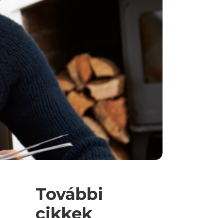
További
cikkek