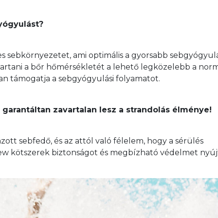
gyógyulást?
ves sebkörnyezetet, ami optimális a gyorsabb sebgyógyul
nntartani a bőr hőmérsékletét a lehető legközelebb a norm
an támogatja a sebgyógyulási folyamatot.
garantáltan zavartalan lesz a strandolás élménye!
ázott sebfedő, és az attól való félelem, hogy a sérülés 
ew kötszerek biztonságot és megbízható védelmet nyúj