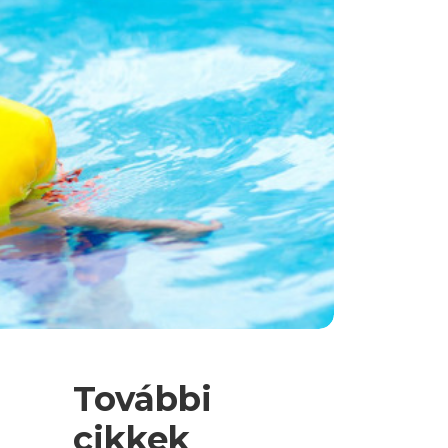
További
cikkek