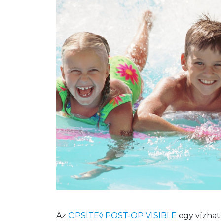
Az 
OPSITE◊ POST-OP VISIBLE
 egy vízhat