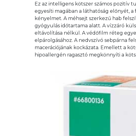
Ez az intelligens kötszer számos pozitív
egyesíti magában a láthatóság előnyét, a f
kényelmet. A méhsejt szerkezű hab felszívj
gyógyulás időtartama alatt. A vízzáró küls
eltávolítása nélkül. A védőfilm réteg egy
elpárolgásához. A nedvszívó sebpárna fels
macerációjának kockázata. Emellett a köts
hipoallergén ragasztó megkönnyíti a kötsz