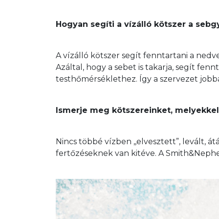
Hogyan segíti a vízálló kötszer a seb
A vízálló kötszer segít fenntartani a ned
Azáltal, hogy a sebet is takarja, segít fe
testhőmérséklethez. Így a szervezet jobb
Ismerje meg kötszereinket, melyekkel 
Nincs többé vízben ,,elvesztett”, levált, át
fertőzéseknek van kitéve. A Smith&Neph