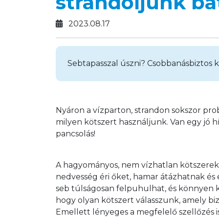
strandoljunk bá
2023.08.17
Sebtapasszal úszni? Csobbanásbiztos k
Nyáron a vízparton, strandon sokszor prob
milyen kötszert használjunk. Van egy jó 
pancsolás! 
A hagyományos, nem vízhatlan kötszerek k
nedvesség éri őket, hamar átázhatnak és 
seb túlságosan felpuhulhat, és könnyen k
hogy olyan kötszert válasszunk, amely biz
Emellett lényeges a megfelelő szellőzés is