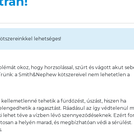
tran!
ötszereinkkel lehetséges!
lémát okoz, hogy horzsolással, szúrt és vágott akut seb
hírünk: a Smith&Nephew kötszereivel nem lehetetlen a 
ellemetlenné tehetik a fürdőzést, úszást, hiszen ha 
elengedhetik a ragasztást. Ráadásul az így védtelenül m
i lehet téve a vízben lévő szennyeződéseknek. Ezért fon
tosan a helyén marad, és megbízhatóan védi a sérülést. 
. 