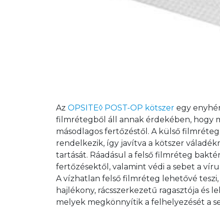
Az 
OPSITE◊ POST-OP kötszer
 egy enyhén
filmrétegből áll annak érdekében, hogy 
másodlagos fertőzéstől. A külső filmréteg
rendelkezik, így javítva a kötszer váladék
tartását. Ráadásul a felső filmréteg bakté
fertőzésektől, valamint védi a sebet a vír
A vízhatlan felső filmréteg lehetővé tesz
hajlékony, rácsszerkezetű ragasztója és le
melyek megkönnyítik a felhelyezését a s