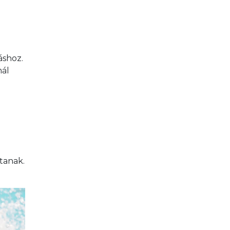
áshoz. 
ál 
tanak.