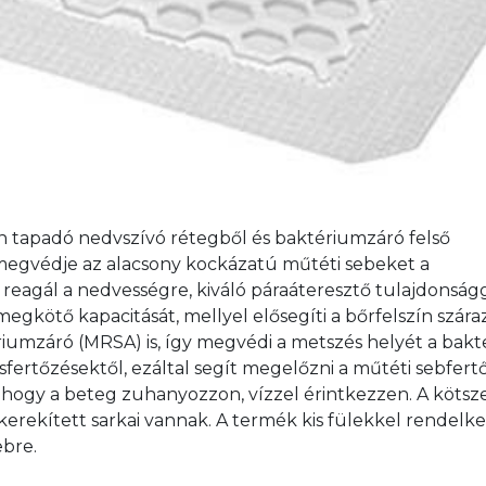
 tapadó nedvszívó rétegből és baktériumzáró felső 
megvédje az alacsony kockázatú műtéti sebeket a 
 reagál a nedvességre, kiváló páraáteresztő tulajdonságg
megkötő kapacitását, mellyel elősegíti a bőrfelszín szára
riumzáró (MRSA) is, így megvédi a metszés helyét a bakter
usfertőzésektől, ezáltal segít megelőzni a műtéti sebfertő
i, hogy a beteg zuhanyozzon, vízzel érintkezzen. A kötsze
kerekített sarkai vannak. A termék kis fülekkel rendelkez
ebre.