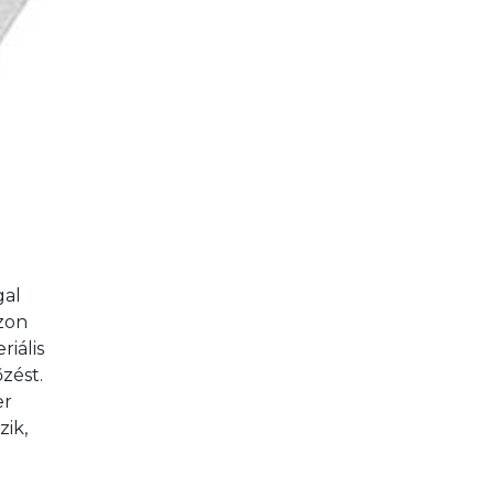
al 
zon 
iális 
zést. 
r 
ik, 