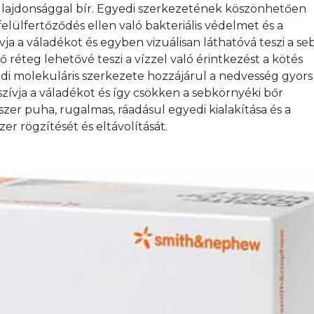
 tulajdonsággal bír. Egyedi szerkezetének köszönhetően 
elülfertőződés ellen való bakteriális védelmet és a 
a a váladékot és egyben vizuálisan láthatóvá teszi a seb
ő réteg lehetővé teszi a vízzel való érintkezést a kötés 
edi molekuláris szerkezete hozzájárul a nedvesség gyors
zívja a váladékot és így csökken a sebkörnyéki bőr 
zer puha, rugalmas, ráadásul egyedi kialakítása és a 
er rögzítését és eltávolítását.