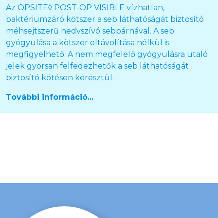
Az OPSITE◊ POST-OP VISIBLE vízhatlan,
baktériumzáró kötszer a seb láthatóságát biztosító
méhsejtszerű nedvszívó sebpárnával. A seb
gyógyulása a kötszer eltávolítása nélkül is
megfigyelhető. A nem megfelelő gyógyulásra utaló
jelek gyorsan felfedezhetők a seb láthatóságát
biztosító kötésen keresztül.
További információ...