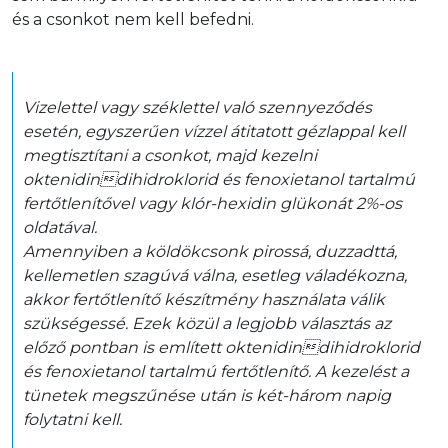
és a csonkot nem kell befedni.
Vizelettel vagy széklettel való szennyeződés 
esetén, egyszerűen vízzel átitatott gézlappal kell 
megtisztítani a csonkot, majd kezelni 
oktenidindihidroklorid és fenoxietanol tartalmú 
fertőtlenítővel vagy klór-hexidin glükonát 2%-os 
oldatával.

Amennyiben a köldökcsonk pirossá, duzzadttá, 
kellemetlen szagúvá válna, esetleg váladékozna, 
akkor fertőtlenítő készítmény használata válik 
szükségessé. Ezek közül a legjobb választás az 
előző pontban is említett oktenidindihidroklorid 
és fenoxietanol tartalmú fertőtlenítő. A kezelést a 
tünetek megszűnése után is két-három napig 
folytatni kell. 