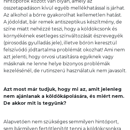
hintőporok között van olyan, amely az 
összetapadáson kívül egyéb mellékhatással is járhat.

Az alkohol a bőrre gyakorolhat kellemetlen hatást.

A jódoldat, bár remek antiszeptikus készítmény, de 
színe miatt nehézzé teszi, hogy a köldökcsonk és 
környékének esetleges színváltozását észrevegyék 
(pirosodás gyulladás jele), illetve bőrön keresztül 
felszívódó jódtartalma problémát okozhat! Ami nem 
azt jelenti, hogy orvosi utasításra egyiknek vagy 
másiknak ne lenne helye bizonyos problémák 
kezelésénél, de rutinszerű használatuk nem javasolt.
Azt most már tudjuk, hogy mi az, amit jelenleg 
nem ajánlanak a köldökápolására, és miért nem. 
De akkor mit is tegyünk?
Alapvetően nem szükséges semmilyen hintőport, 
sem bármilyen fertőtlenítőt tenni a köldökcsonkra 