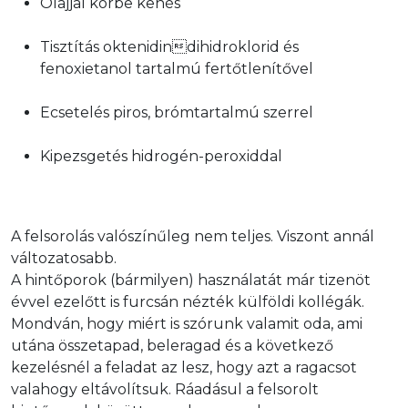
Olajjal körbe kenés
Tisztítás oktenidindihidroklorid és 
fenoxietanol tartalmú fertőtlenítővel
Ecsetelés piros, brómtartalmú szerrel
Kipezsgetés hidrogén-peroxiddal
A felsorolás valószínűleg nem teljes. Viszont annál 
változatosabb.

A hintőporok (bármilyen) használatát már tizenöt 
évvel ezelőtt is furcsán nézték külföldi kollégák. 
Mondván, hogy miért is szórunk valamit oda, ami 
utána összetapad, beleragad és a következő 
kezelésnél a feladat az lesz, hogy azt a ragacsot 
valahogy eltávolítsuk. Ráadásul a felsorolt 