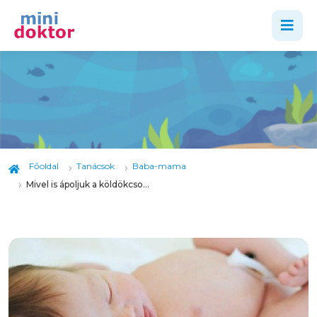
Főoldal
Tanácsok
Baba-mama
Mivel is ápoljuk a köldökcsonkot?