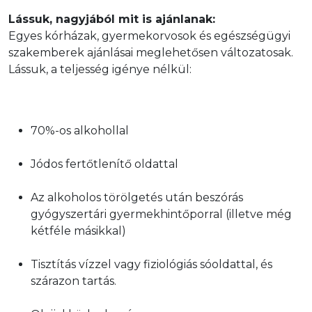
Lássuk, nagyjából mit is ajánlanak:
Egyes kórházak, gyermekorvosok és egészségügyi 
szakemberek ajánlásai meglehetősen változatosak. 
Lássuk, a teljesség igénye nélkül:
70%-os alkohollal
Jódos fertőtlenítő oldattal
Az alkoholos törölgetés után beszórás 
gyógyszertári gyermekhintőporral (illetve még 
kétféle másikkal)
Tisztítás vízzel vagy fiziológiás sóoldattal, és 
szárazon tartás.