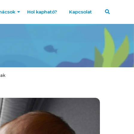
nácsok
Hol kapható?
Kapcsolat
nak