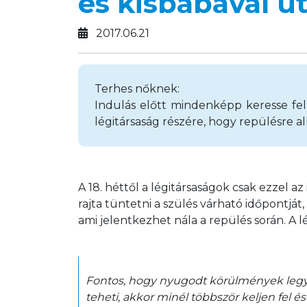
és kisbabával u
2017.06.21
Terhes nőknek:
Indulás előtt mindenképp keresse fel 
légitársaság részére, hogy repülésre a
A 18. héttől a légitársaságok csak ezzel az 
rajta tüntetni a szülés várható időpontját
ami jelentkezhet nála a repülés során. A l
Fontos, hogy nyugodt körülmények legye
teheti, akkor minél többször keljen fel é