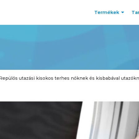
Termékek
Ta
Repülős utazási kisokos terhes nőknek és kisbabával utazók