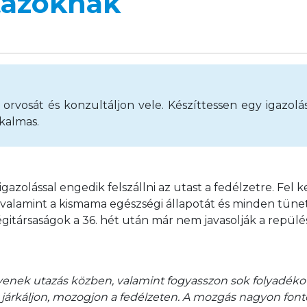
tazóknak
orvosát és konzultáljon vele. Készíttessen egy igazolá
lkalmas.
igazolással engedik felszállni az utast a fedélzetre. Fel ke
, valamint a kismama egészségi állapotát és minden tünet
égitársaságok a 36. hét után már nem javasolják a repülés
nek utazás közben, valamint fogyasszon sok folyadékot
s járkáljon, mozogjon a fedélzeten. A mozgás nagyon font