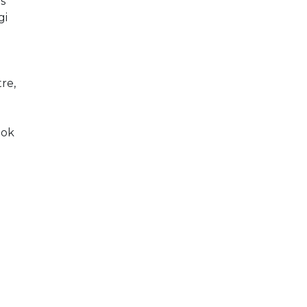
s 
i 
re, 
tok 