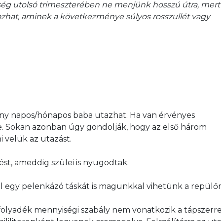
ség utolsó trimeszterében ne menjünk hosszú útra, mert 
zhat, aminek a következménye súlyos rosszullét vagy 
ány napos/hónapos baba utazhat. Ha van érvényes 
e. Sokan azonban úgy gondolják, hogy az első három 
velük az utazást. 
lést, ameddig szülei is nyugodtak. 
ül egy pelenkázó táskát is magunkkal vihetünk a repülőr
a folyadék mennyiségi szabály nem vonatkozik a tápszerre