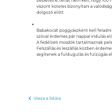
bébiételre, tehát nem kell, hogy 100 m
viszont köteles bizonyítani a valódiság
dolgozó előtt.
Babakocsit poggyászként kell feladni
szóval érdemes pár nappal indulás elő
A fedélzeti mosdók tartalmaznak pelen
Felszállás és leszállás közben érdeme
segítenek a füldugulás és fülzúgás el
Vissza a listára