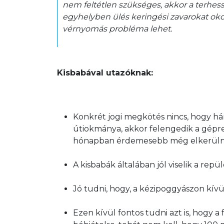
nem feltétlen szükséges, akkor a terhes
egyhelyben ülés keringési zavarokat oko
vérnyomás probléma lehet.
Kisbabával utazóknak:
Konkrét jogi megkötés nincs, hogy h
útiokmánya, akkor felengedik a gépr
hónapban érdemesebb még elkerülni 
A kisbabák általában jól viselik a repü
Jó tudni, hogy, a kézipoggyászon kív
Ezen kívül fontos tudni azt is, hogy 