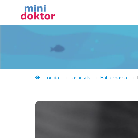
Főoldal
Tanácsok
Baba-mama