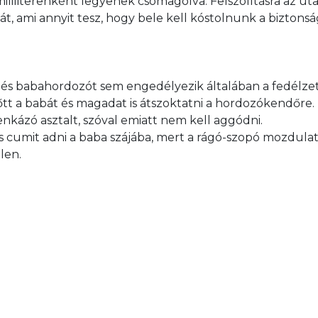
ililiterenként legyenek csomagolva. Felszólításra az uta
át, ami annyit tesz, hogy bele kell kóstolnunk a biztonság
 és babahordozót sem engedélyezik általában a fedélzet
tt a babát és magadat is átszoktatni a hordozókendőre.

kázó asztalt, szóval emiatt nem kell aggódni.

s cumit adni a baba szájába, mert a rágó-szopó mozdula
len.