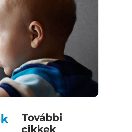
További
ek
cikkek