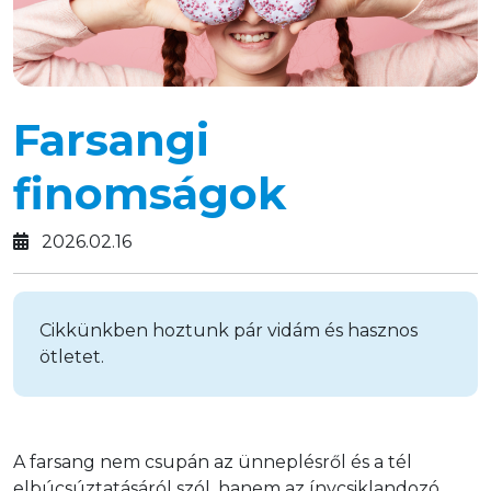
Farsangi
finomságok
2026.02.16
Cikkünkben hoztunk pár vidám és hasznos
ötletet.
A farsang nem csupán az ünneplésről és a tél 
elbúcsúztatásáról szól, hanem az ínycsiklandozó 