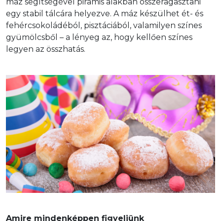
máz segítségével piramis alakban összeragasztani 
egy stabil tálcára helyezve. A máz készülhet ét- és 
fehércsokoládéból, pisztáciából, valamilyen színes 
gyümölcsből – a lényeg az, hogy kellően színes 
legyen az összhatás.  
Amire mindenképpen figyeljünk