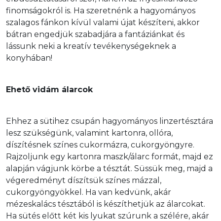
finomságokról is. Ha szeretnénk a hagyományos 
szalagos fánkon kívül valami újat készíteni, akkor 
bátran engedjük szabadjára a fantáziánkat és 
lássunk neki a kreatív tevékenységeknek a 
konyhában!  
Ehető vidám álarcok
Ehhez a sütihez csupán hagyományos linzertésztára 
lesz szükségünk, valamint kartonra, ollóra, 
díszítésnek színes cukormázra, cukorgyöngyre. 
Rajzoljunk egy kartonra maszk/álarc formát, majd ez 
alapján vágjunk körbe a tésztát. Süssük meg, majd a 
végeredményt díszítsük színes mázzal, 
cukorgyöngyökkel. Ha van kedvünk, akár 
mézeskalács tésztából is készíthetjük az álarcokat. 
Ha sütés előtt két kis lyukat szúrunk a szélére, akár 