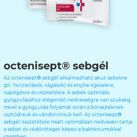
octenisept® sebgél
Az octenisept® sebgél alkalmazható akut sebekre
(pl.: horzsolások, vágások) és enyhe égésekre,
napégésre és viszketésre. A sebek optimális
gyógyulásához elegendő nedvességre van szükség,
mivel a gyógyulási folyamat során a bőrsejteknek
osztódniuk és vándorolniuk kell. Az octenisept®
sebgél összetétele miatt optimálisan nedvesen tartja
a sebet és védőréteget képez a baktériumokkal
szemben.