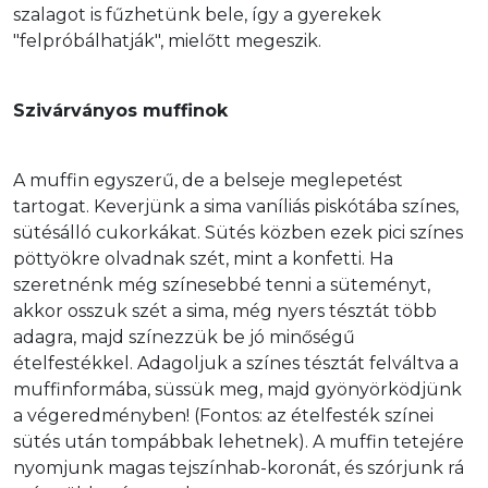
szalagot is fűzhetünk bele, így a gyerekek 
"felpróbálhatják", mielőtt megeszik. 
Szivárványos muffinok
A muffin egyszerű, de a belseje meglepetést 
tartogat. Keverjünk a sima vaníliás piskótába színes, 
sütésálló cukorkákat. Sütés közben ezek pici színes 
pöttyökre olvadnak szét, mint a konfetti. Ha 
szeretnénk még színesebbé tenni a süteményt, 
akkor osszuk szét a sima, még nyers tésztát több 
adagra, majd színezzük be jó minőségű 
ételfestékkel. Adagoljuk a színes tésztát felváltva a 
muffinformába, süssük meg, majd gyönyörködjünk 
a végeredményben! (Fontos: az ételfesték színei 
sütés után tompábbak lehetnek). A muffin tetejére 
nyomjunk magas tejszínhab-koronát, és szórjunk rá 