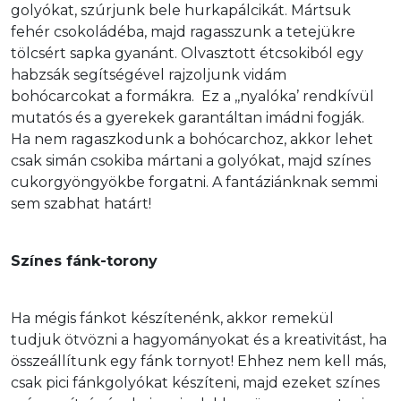
golyókat, szúrjunk bele hurkapálcikát. Mártsuk 
fehér csokoládéba, majd ragasszunk a tetejükre 
tölcsért sapka gyanánt. Olvasztott étcsokiból egy 
habzsák segítségével rajzoljunk vidám 
bohócarcokat a formákra.  Ez a ,,nyalóka’ rendkívül 
mutatós és a gyerekek garantáltan imádni fogják. 
Ha nem ragaszkodunk a bohócarchoz, akkor lehet 
csak simán csokiba mártani a golyókat, majd színes 
cukorgyöngyökbe forgatni. A fantáziánknak semmi 
sem szabhat határt! 
Színes fánk-torony
Ha mégis fánkot készítenénk, akkor remekül 
tudjuk ötvözni a hagyományokat és a kreativitást, ha 
összeállítunk egy fánk tornyot! Ehhez nem kell más, 
csak pici fánkgolyókat készíteni, majd ezeket színes 