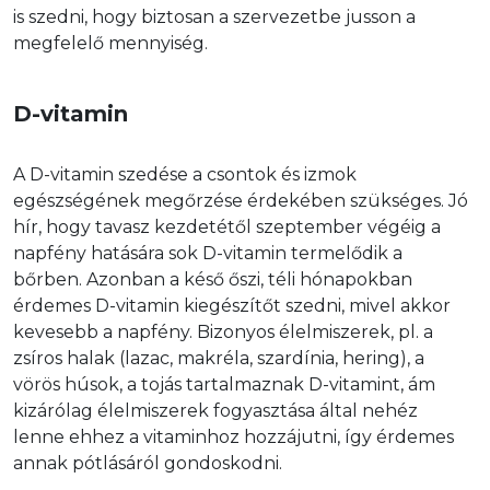
is szedni, hogy biztosan a szervezetbe jusson a 
megfelelő mennyiség.
D-vitamin
A D-vitamin szedése a csontok és izmok 
egészségének megőrzése érdekében szükséges. Jó 
hír, hogy tavasz kezdetétől szeptember végéig a 
napfény hatására sok D-vitamin termelődik a 
bőrben. Azonban a késő őszi, téli hónapokban 
érdemes D-vitamin kiegészítőt szedni, mivel akkor 
kevesebb a napfény. Bizonyos élelmiszerek, pl. a 
zsíros halak (lazac, makréla, szardínia, hering), a 
vörös húsok, a tojás tartalmaznak D-vitamint, ám 
kizárólag élelmiszerek fogyasztása által nehéz 
lenne ehhez a vitaminhoz hozzájutni, így érdemes 
annak pótlásáról gondoskodni.