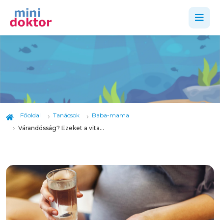
Főoldal
Tanácsok
Baba-mama
Várandósság? Ezeket a vitaminokat érdemes szedni!