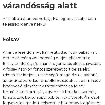
várandósság alatt
Az alábbiakban bemutatjuk a legfontosabbakat a 
teljesség igénye nélkül
Folsav
Amint a leendő anyuka megtudja, hogy babát vár, 
érdemes már a várandósság elején elkezdeni a 
folsav szedését, sőt, már a fogantatás előtt is javasolt. 
A folsav nagyon fontos szerepet tölt be az első 
trimeszter idején, hiszen segít megelőzni a babánál 
az idegcső záródási rendellenességeket. Jó hír, hogy 
bizonyos élelmiszerek tartalmazzák a folsav 
természetes formáját, úgymint a brokkoli, spenót, 
lencse, zöldborsó, répa, bab és hüvelyesek. Ám ezek 
fogyasztása mellett célszerű lehet folsav kiegészítőt 