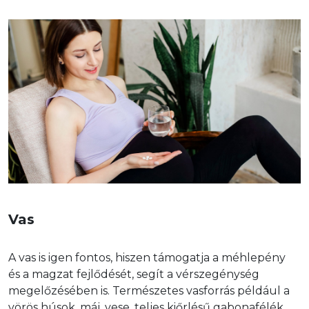
Vas
A vas is igen fontos, hiszen támogatja a méhlepény 
és a magzat fejlődését, segít a vérszegénység 
megelőzésében is. Természetes vasforrás például a 
vörös húsok, máj, vese, teljes kiőrlésű gabonafélék, 