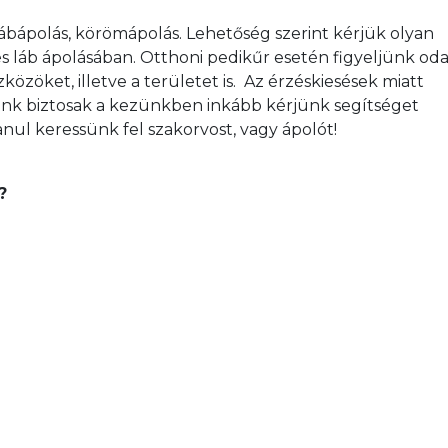
ábápolás, körömápolás. Lehetőség szerint kérjük olyan 
es láb ápolásában. Otthoni pedikűr esetén figyeljünk oda
közöket, illetve a területet is.  Az érzéskiesések miatt 
nk biztosak a kezünkben inkább kérjünk segítséget 
nul keressünk fel szakorvost, vagy ápolót!
?