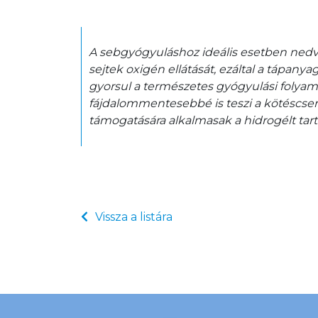
A sebgyógyuláshoz ideális esetben nedve
sejtek oxigén ellátását, ezáltal a tápanya
gyorsul a természetes gyógyulási folya
fájdalommentesebbé is teszi a kötéscser
támogatására alkalmasak a hidrogélt tar
Vissza a listára