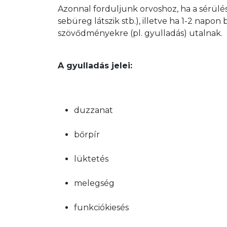
Azonnal forduljunk orvoshoz, ha a sérülés
sebüreg látszik stb.), illetve ha 1-2 napo
szövődményekre (pl. gyulladás) utalnak.
A gyulladás jelei:
duzzanat
bőrpír
lüktetés
melegség
funkciókiesés