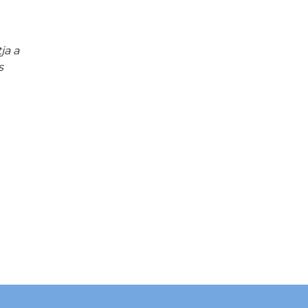
a a 
s 