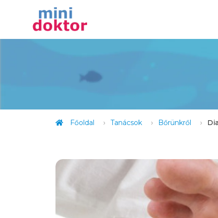
Főoldal
Tanácsok
Bőrünkről
Di