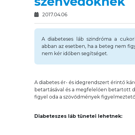
szenvedőknek
2017.04.06
A diabeteses láb szindróma a cukor
abban az esetben, ha a beteg nem figye
nem kér időben segítséget.
A diabetes ér- és idegrendszert érintő ká
betartásával és a megfelelően betartott 
figyel oda a szövődmények figyelmeztető 
Diabeteszes láb tünetei lehetnek: