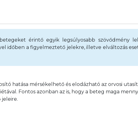
betegeket érintő egyik legsúlyosabb szövődmény le
l időben a figyelmeztető jelekre, illetve elváltozás es
rosító hatása mérsékelhető és elodázható az orvosi utasí
diétával. Fontos azonban az is, hogy a beteg maga menny
jeleire.