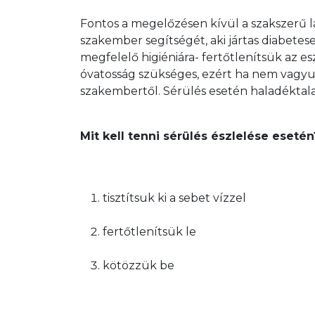
Fontos a megelőzésen kívül a szakszerű l
szakember segítségét, aki jártas diabetes
megfelelő higiéniára- fertőtlenítsük az esz
óvatosság szükséges, ezért ha nem vagyu
szakembertől. Sérülés esetén haladéktala
Mit kell tenni sérülés észlelése esetén
tisztítsuk ki a sebet vízzel
fertőtlenítsük le
kötözzük be