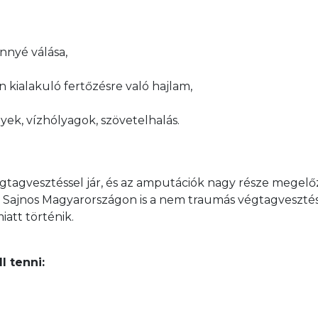
nnyé válása,
 kialakuló fertőzésre való hajlam,

ek, vízhólyagok, szövetelhalás.
gtagvesztéssel jár, és az amputációk nagy része megelő
r. Sajnos Magyarországon is a nem traumás végtagveszté
att történik.
l tenni: