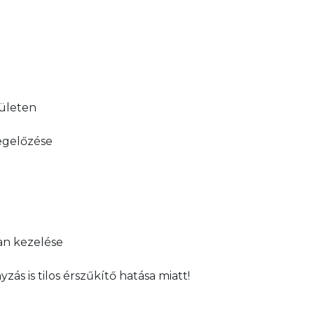
rületen
egelőzése
an kezelése
ás is tilos érszűkítő hatása miatt!