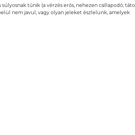
 súlyosnak tűnik (a vérzés erős, nehezen csillapodó; tát
n belül nem javul, vagy olyan jeleket észlelünk, amelyek 