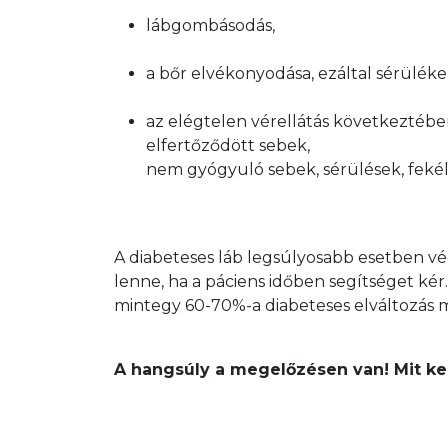
lábgombásodás,
a bőr elvékonyodása, ezáltal sérüléke
az elégtelen vérellátás következtében
elfertőződött sebek,

nem gyógyuló sebek, sérülések, fekély
A diabeteses láb legsúlyosabb esetben vé
lenne, ha a páciens időben segítséget ké
mintegy 60-70%-a diabeteses elváltozás mi
A hangsúly a megelőzésen van! Mit kel