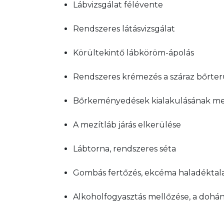
Lábvizsgálat félévente
Rendszeres látásvizsgálat
Körültekintő lábköröm-ápolás
Rendszeres krémezés a száraz bőrte
Bőrkeményedések kialakulásának m
A mezítláb járás elkerülése
Lábtorna, rendszeres séta
Gombás fertőzés, ekcéma haladéktal
Alkoholfogyasztás mellőzése, a dohányz