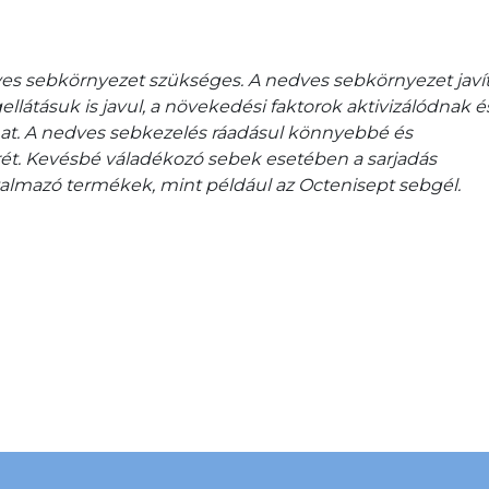
s sebkörnyezet szükséges. A nedves sebkörnyezet javítj
gellátásuk is javul, a növekedési faktorok aktivizálódnak é
mat. A nedves sebkezelés ráadásul könnyebbé és 
ét. Kevésbé váladékozó sebek esetében a sarjadás 
talmazó termékek, mint például az Octenisept sebgél.