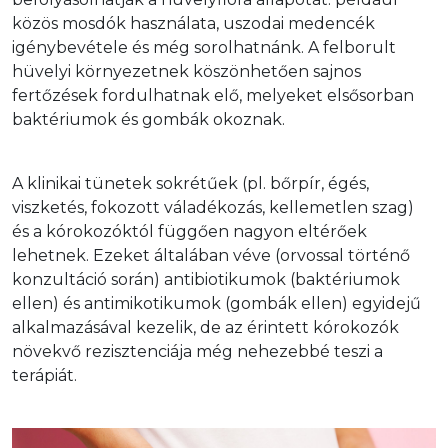
közös mosdók használata, uszodai medencék 
igénybevétele és még sorolhatnánk. A felborult 
hüvelyi környezetnek köszönhetően sajnos 
fertőzések fordulhatnak elő, melyeket elsősorban 
baktériumok és gombák okoznak. 
A klinikai tünetek sokrétűek (pl. bőrpír, égés, 
viszketés, fokozott váladékozás, kellemetlen szag) 
és a kórokozóktól függően nagyon eltérőek 
lehetnek. Ezeket általában véve (orvossal történő 
konzultáció során) antibiotikumok (baktériumok 
ellen) és antimikotikumok (gombák ellen) egyidejű 
alkalmazásával kezelik, de az érintett kórokozók 
növekvő rezisztenciája még nehezebbé teszi a 
terápiát.