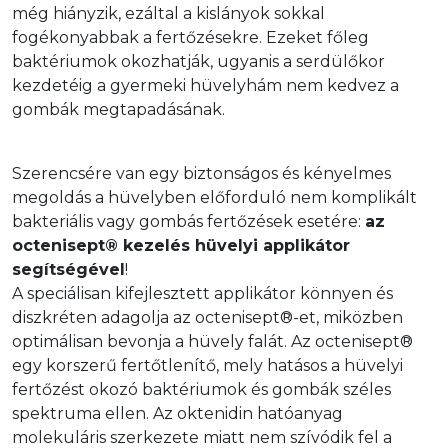
még hiányzik, ezáltal a kislányok sokkal 
fogékonyabbak a fertőzésekre. Ezeket főleg 
baktériumok okozhatják, ugyanis a serdülőkor 
kezdetéig a gyermeki hüvelyhám nem kedvez a 
gombák megtapadásának.
Szerencsére van egy biztonságos és kényelmes 
megoldás a hüvelyben előforduló nem komplikált 
bakteriális vagy gombás fertőzések esetére: 
az 
octenisept® kezelés hüvelyi applikátor 
segítségével
!

A speciálisan kifejlesztett applikátor könnyen és 
diszkréten adagolja az octenisept®-et, miközben 
optimálisan bevonja a hüvely falát. Az octenisept® 
egy korszerű fertőtlenítő, mely hatásos a hüvelyi 
fertőzést okozó baktériumok és gombák széles 
spektruma ellen. Az oktenidin hatóanyag 
molekuláris szerkezete miatt nem szívódik fel a 