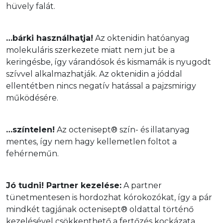
hüvely falát. 
…bárki használhatja!
 Az oktenidin hatóanyag 
molekuláris szerkezete miatt nem jut be a 
keringésbe, így várandósok és kismamák is nyugodt 
szívvel alkalmazhatják. Az oktenidin a jóddal 
ellentétben nincs negatív hatással a pajzsmirigy 
működésére.
…színtelen!
 Az octenisept® szín- és illatanyag 
mentes, így nem hagy kellemetlen foltot a 
fehérneműn. 
Jó tudni! Partner kezelése:
 A partner 
tünetmentesen is hordozhat kórokozókat, így a pár 
mindkét tagjának octenisept® oldattal történő 
kezelésével csökkenthető a fertőzés kockázata.