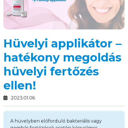
Hüvelyi applikátor –
hatékony megoldás
hüvelyi fertőzés
ellen!
2023.01.06
A hüvelyben előforduló bakteriális vagy
gombás fertőzések esetén kényelmes