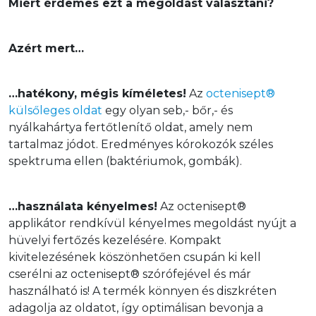
Miért érdemes ezt a megoldást választani?
Azért mert…
…hatékony, mégis kíméletes!
 Az 
octenisept® 
külsőleges oldat
 egy olyan seb,- bőr,- és 
nyálkahártya fertőtlenítő oldat, amely nem 
tartalmaz jódot. Eredményes kórokozók széles 
spektruma ellen (baktériumok, gombák).
…használata kényelmes!
 Az octenisept® 
applikátor rendkívül kényelmes megoldást nyújt a 
hüvelyi fertőzés kezelésére. Kompakt 
kivitelezésének köszönhetően csupán ki kell 
cserélni az octenisept® szórófejével és már 
használható is! A termék könnyen és diszkréten 
adagolja az oldatot, így optimálisan bevonja a 