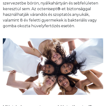
szervezetbe bőrön, nyálkahártyán és sebfelületen 
keresztül sem. Az octenisept®-et biztonsággal 
használhatják várandós és szoptatós anyukák, 
valamint 8 év feletti gyermekek is bakteriális vagy 
gomba okozta hüvelyfertőzés esetén.