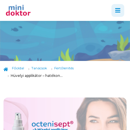
Főoldal
Tanácsok
Fertőlenítés
Hüvelyi applikátor – hatékony megoldás hüvelyi fertőzés ellen!