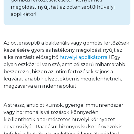
megoldást nyújthat az octenisept® hüvelyi
applikátor!
Az octenisept® a bakteriális vagy gombás fertőzések 
kezelésére gyors és hatékony megoldást nyújt az 
alkalmazását elősegítő 
hüvelyi applikátorral
! Egy 
olyan eszközről van szó, amit célszerű mihamarabb 
beszerezni, hiszen az intim fertőzések sajnos a 
legváratlanabb helyzetekben is megjelenhetnek, 
megzavarva a mindennapokat.
A stressz, antibiotikumok, gyenge immunrendszer 
vagy hormonális változások könnyedén 
kibillenthetik a természetes hüvelyi környezet 
egyensúlyát. Ráadásul bizonyos külső tényezők is 
befolyásolhatják a hüvelyflóra állapotát: például 