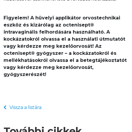
Figyelem! A hüvelyi applikátor orvostechnikai 
eszköz és kizárólag az octenisept® 
intravaginális felhordására használható. A 
kockázatokról olvassa el a használati útmutatót 
vagy kérdezze meg kezelőorvosát! Az 
octenisept® gyógyszer – a kockázatokról és 
mellékhatásokról olvassa el a betegtájékoztatót 
vagy kérdezze meg kezelőorvosát, 
gyógyszerészét!
Vissza a listára
További cikkek