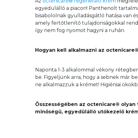
Az 
octenicare® regeneráló krém
 megfelel
egyedülálló a piacon! Panthenolt tartalmaz
bisabololnak gyulladásgátló hatása van és 
amely fertőtlenítő tulajdonságokkal rend
így nem fog nyomot hagyni a ruhán.
Hogyan kell alkalmazni az octenicare
Naponta 1-3 alkalommal vékony rétegben 
be. Figyeljünk arra, hogy a sebnek már b
ne alkalmazzuk a krémet! Higiéniai okokbó
Összességében az octenicare® olyan 
minőségű, egyedülálló utókezelő krém