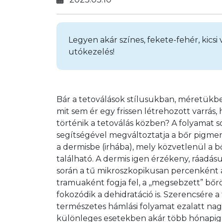
Legyen akár színes, fekete-fehér, kicsi
utókezelés!
Bár a tetoválások stílusukban, méretükbe
mit sem ér egy frissen létrehozott varrás
történik a tetoválás közben? A folyamat 
segítségével megváltoztatja a bőr pigment
a dermisbe (irhába), mely közvetlenül a b
található. A dermis igen érzékeny, ráadásu
során a tű mikroszkopikusan percenként ak
tramuaként fogja fel, a ,,megsebzett” bő
fokozódik a dehidratáció is. Szerencsére a 
természetes hámlási folyamat ezalatt nagy
különleges esetekben akár több hónapig 