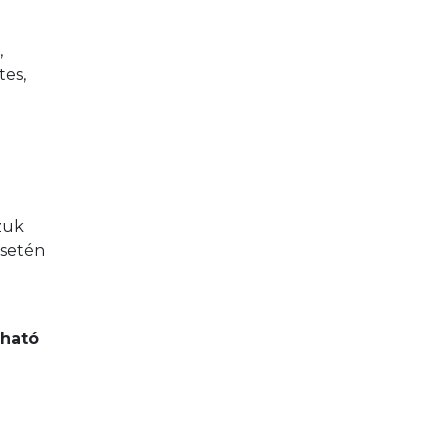
 
es, 
zuk 
esetén 
ható 