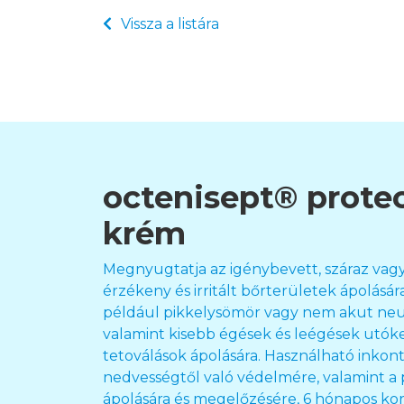
Vissza a listára
octenisept® protec
krém
Megnyugtatja az igénybevett, száraz vag
érzékeny és irritált bőrterületek ápolására
például pikkelysömör vagy nem akut neur
valamint kisebb égések és leégések utóke
tetoválások ápolására. Használható inko
nedvességtől való védelmére, valamint a
ápolására és megelőzésére, 6 hónapos kor