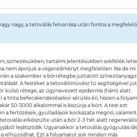
 vagy nagy, a tetoválás felvarrása után fontos a megfelelő
n, színezésükben, tartalmi jelentésükben sokfélék lehe
, ha nem ápoljuk a végeredményt megfelelően. Na de mi i
során a szakember a bőrrétegbe juttatott színezőanyago
álását. A festéket a tetoválóművész tű segítségével jutt
őr külső rétege, az úgynevezett epidermis (hám) alatt 
l a tinta befecskendezésekor sérülés éri, hiszen a folyam
ár 50-3000 alkalommal is kiszúrja a bőrt. A test ezt 
rön a fertőzések, gyulladások kockázata megnő, valamint
tetoválás elkészülte után a bőr 2-3 hét alatt regenerálód
jából lejátszódik. Ugyanakkor a tetoválás gyógyulási ide
is elhúzódhat. Ezt a folyamatot sok minden más 