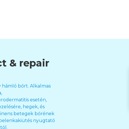
t & repair
y hámló bőrt. Alkalmas
,
odermatitis esetén,
zelésére, hegek, és
ntinens betegek bőrének
 pelenkakiütés nyugtató
tól.