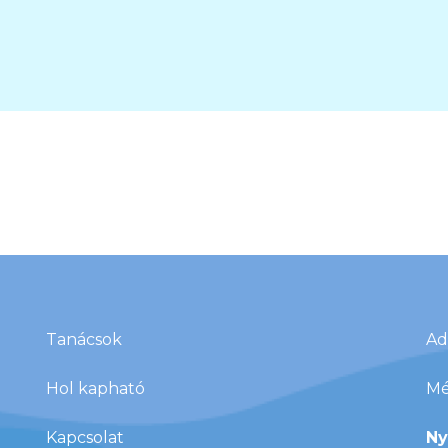
Tanácsok
Ad
Hol kapható
Mé
Kapcsolat
Ny