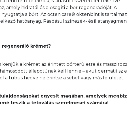
 a fenti feltételeknek, ráadásul összetételét tekintve 
, amely hidratál és elősegíti a bőr regenerációját. A 
nyugtatja a bőrt. Az octenicare® oktenidint is tartalmaz,
elkező hatóanyag. Ráadásul színezék- és illatanyagment
® regeneráló krémet?
kenjük a krémet az érintett bőrterületre és masszíroz
ehámosodott állapotúnak kell lennie – akut dermatitisz 
l a tubus hegye ne érintse a sebet vagy más felületet.
tulajdonságokat egyesít magában, amelyek megbíz
mé teszik a tetoválás szerelmesei számára!