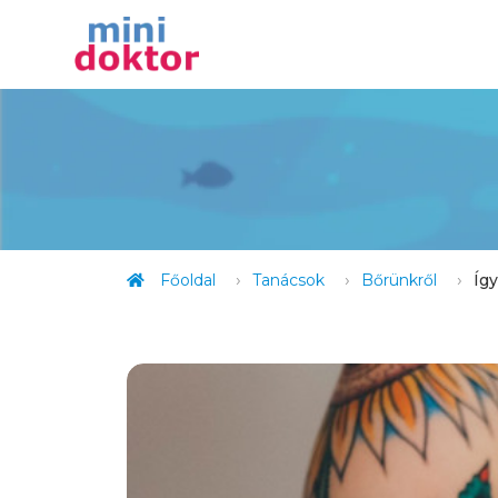
Főoldal
Tanácsok
Bőrünkről
Így