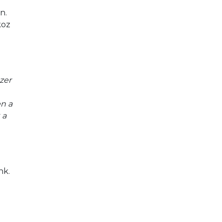
.

koz 
zer 
n a 
 a 
k.  