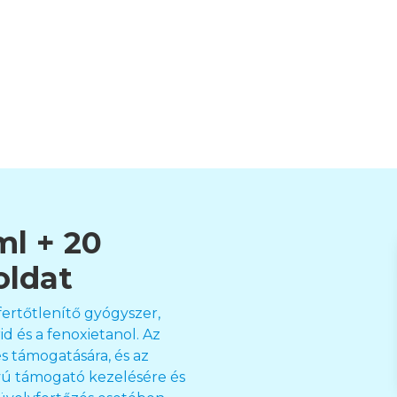
ml + 20
oldat
fertőtlenítő gyógyszer,
d és a fenoxietanol. Az
s támogatására, és az
ávú támogató kezelésére és