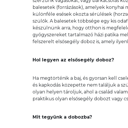
szerzünk vágásokat, vagy barkácsolás kö
balesetek (forrázások), amelyek konyhai
különféle esések okozta sérülések (horzs
szülők. A balesetek többsége egy kis oda
készülnünk arra, hogy otthon is megfelelő
gyógyszereket tartalmazó házi patika mell
felszerelt elsősegély doboz is, amely ilye
Hol legyen az elsősegély doboz?
Ha megtörténik a baj, és gyorsan kell csel
és kapkodás közepette nem találjuk a s
olyan helyen tároljuk, ahol a család vala
praktikus olyan elsősegély dobozt vagy cs
Mit tegyünk a dobozba?