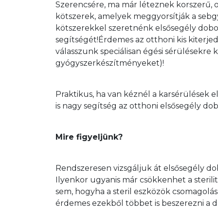
Szerencsére, ma már léteznek korszerű, 
kötszerek, amelyek meggyorsítják a sebgy
kötszerekkel szeretnénk elsősegély dobo
segítségét!Érdemes az otthoni kis kiterjed
válasszunk speciálisan égési sérülésekre k
gyógyszerkészítményeket)!
Praktikus, ha van kéznél a karsérülések e
is nagy segítség az otthoni elsősegély dob
Mire figyeljünk?
Rendszeresen vizsgáljuk át elsősegély dob
Ilyenkor ugyanis már csökkenhet a sterili
sem, hogyha a steril eszközök csomagolásá
érdemes ezekből többet is beszerezni a d