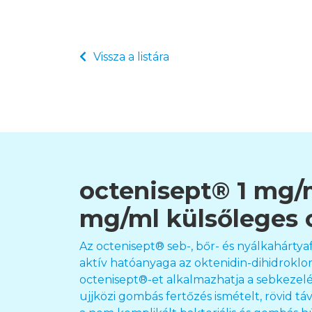
Vissza a listára
octenisept® 1 mg/
mg/ml külsőleges 
Az octenisept® seb-, bőr- és nyálkahártya
aktív hatóanyaga az oktenidin-dihidroklori
octenisept®-et alkalmazhatja a sebkezelé
ujjközi gombás fertőzés ismételt, rövid t