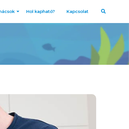
nácsok
Hol kapható?
Kapcsolat