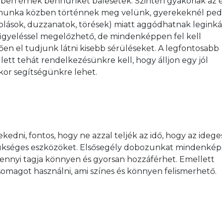
zben érnek bennünket balesetek. Szintén gyakoriak az é
 munka közben történnek meg velünk, gyerekeknél pedi
olások, duzzanatok, törések) miatt aggódhatnak leginká
figyeléssel megelőzhető, de mindenképpen fel kell 
en el tudjunk látni kisebb sérüléseket. A legfontosabb 
ett tehát rendelkezésünkre kell, hogy álljon egy jól 
nkor segítségünkre lehet.
ekedni, fontos, hogy ne azzal teljék az idő, hogy az idege
zükséges eszközöket. Elsősegély dobozunkat mindenké
mennyi tagja könnyen és gyorsan hozzáférhet. Emellett 
omagot használni, ami színes és könnyen felismerhető.  