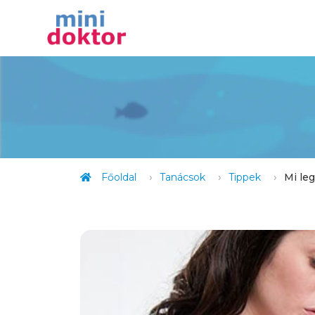
Főoldal
Tanácsok
Tippek
Mi le