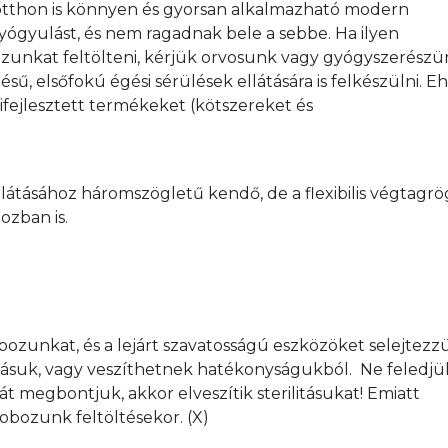
otthon is könnyen és gyorsan alkalmazható modern 
ógyulást, és nem ragadnak bele a sebbe. Ha ilyen 
zunkat feltölteni, kérjük orvosunk vagy gyógyszerészü
ésű, elsőfokú égési sérülések ellátására is felkészülni. E
ifejlesztett termékeket (kötszereket és 
llátásához háromszögletű kendő, de a flexibilis végtagrö
ozban is. 
ozunkat, és a lejárt szavatosságú eszközöket selejtezzük
tásuk, vagy veszíthetnek hatékonyságukból.  Ne feledjük
t megbontjuk, akkor elveszítik sterilitásukat! Emiatt 
obozunk feltöltésekor. (X)