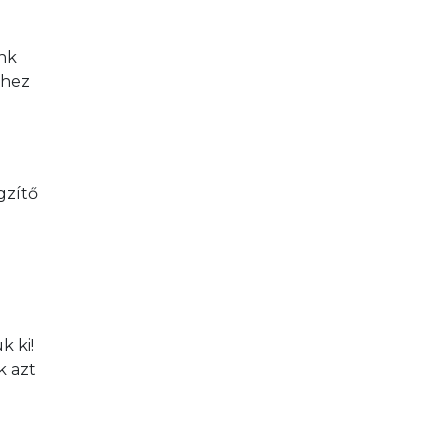
nk 
hhez 
gzítő 
 ki! 
 azt 