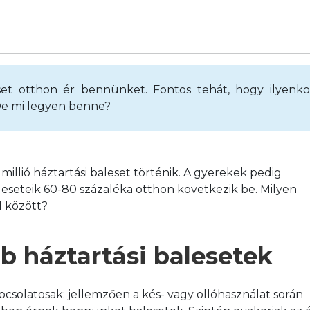
eset otthon ér bennünket. Fontos tehát, hogy ilyenkor
De mi legyen benne?
lió háztartási baleset történik. A gyerekek pedig 
leseteik 60-80 százaléka otthon következik be. Milyen 
l között?
b háztartási balesetek
csolatosak: jellemzően a kés- vagy ollóhasználat során 