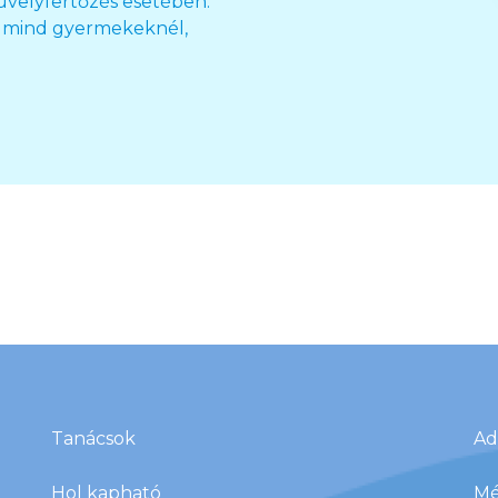
üvelyfertőzés esetében.
ül mind gyermekeknél,
Tanácsok
Ad
Hol kapható
Mé