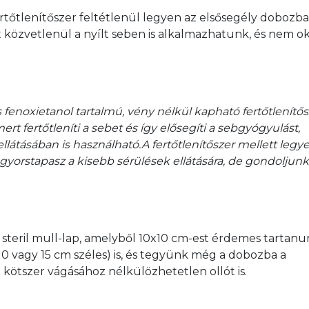
ertőtlenítőszer feltétlenül legyen az elsősegély dobozban
t közvetlenül a nyílt seben is alkalmazhatunk, és nem o
 fenoxietanol tartalmú, vény nélkül kapható fertőtlenítős
ert fertőtleníti a sebet és így elősegíti a sebgyógyulást, 
átásában is használható.A fertőtlenítőszer mellett legye
orstapasz a kisebb sérülések ellátására, de gondoljunk
steril mull-lap, amelyből 10x10 cm-est érdemes tartanun
0 vagy 15 cm széles) is, és tegyünk még a dobozba a 
 kötszer vágásához nélkülözhetetlen ollót is.