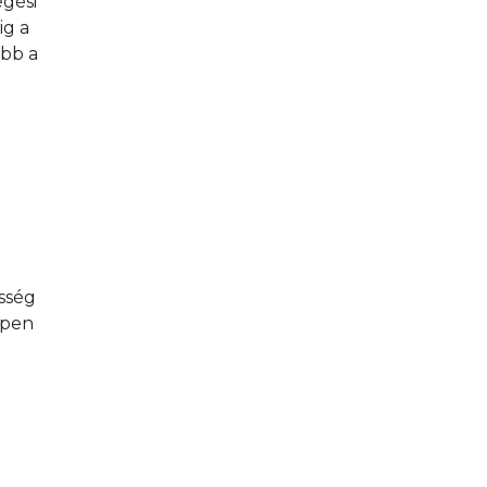
gési 
g a 
bb a 
sség 
ppen 