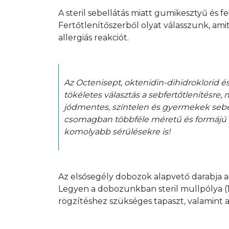
A steril sebellátás miatt gumikesztyű és f
Fertőtlenítőszerből olyat válasszunk, ami
allergiás reakciót. 
Az Octenisept, oktenidin-dihidroklorid és
tökéletes választás a sebfertőtlenítésre, m
jódmentes, színtelen és gyermekek sebell
csomagban többféle méretű és formájú gy
komolyabb sérülésekre is! 
Az elsősegély dobozok alapvető darabja a 
Legyen a dobozunkban steril mullpólya (1
rögzítéshez szükséges tapaszt, valamint a