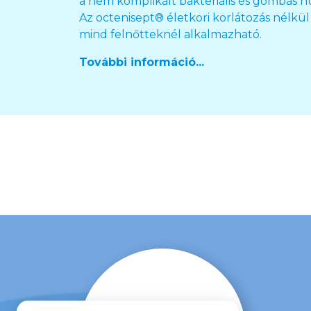
a nem komplikált bakteriális és gombás h
Az octenisept® életkori korlátozás nélk
mind felnőtteknél alkalmazható.
További információ...