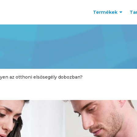
Termékek
Ta
gyen az otthoni elsősegély dobozban?