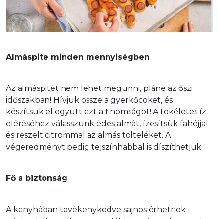
Almáspite minden mennyiségben
Az almáspitét nem lehet megunni, pláne az őszi 
időszakban! Hívjuk össze a gyerkőcöket, és 
készítsük el együtt ezt a finomságot! A tökéletes íz 
eléréséhez válasszunk édes almát, ízesítsük fahéjjal 
és reszelt citrommal az almás tölteléket. A 
végeredményt pedig tejszínhabbal is díszíthetjük.
Fő a biztonság
A konyhában tevékenykedve sajnos érhetnek 