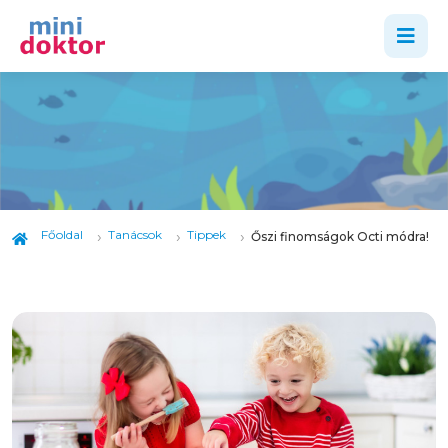
Főoldal
Tanácsok
Tippek
Őszi finomságok Octi módra!