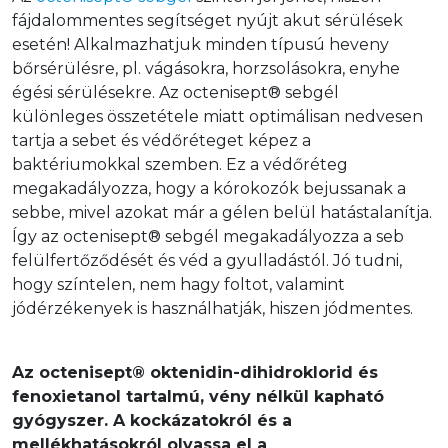
fájdalommentes segítséget nyújt akut sérülések 
esetén! Alkalmazhatjuk minden típusú heveny 
bőrsérülésre, pl. vágásokra, horzsolásokra, enyhe 
égési sérülésekre. Az octenisept® sebgél 
különleges összetétele miatt optimálisan nedvesen 
tartja a sebet és védőréteget képez a 
baktériumokkal szemben. Ez a védőréteg 
megakadályozza, hogy a kórokozók bejussanak a 
sebbe, mivel azokat már a gélen belül hatástalanítja. 
Így az octenisept® sebgél megakadályozza a seb 
felülfertőződését és véd a gyulladástól. Jó tudni, 
hogy színtelen, nem hagy foltot, valamint 
jódérzékenyek is használhatják, hiszen jódmentes.
Az octenisept® oktenidin-dihidroklorid és 
fenoxietanol tartalmú, vény nélkül kapható 
gyógyszer. A kockázatokról és a 
mellékhatásokról olvassa el a 