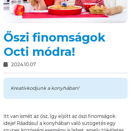
Őszi finomságok
Octi módra!
2024.10.07
Kreatívkodjunk a konyhában!
Itt van ismét az ősz, így eljött az őszi finomságok 
ideje! Ráadásul a konyhában való sütögetés egy 
szuper közösségi esemény is lehet, amely tökéletes 