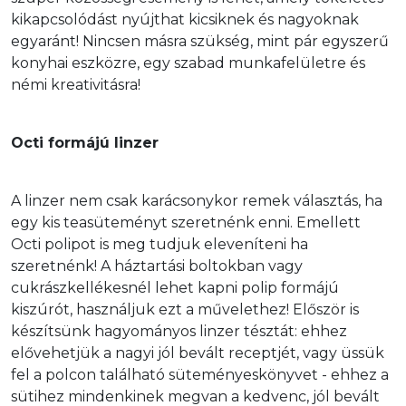
kikapcsolódást nyújthat kicsiknek és nagyoknak 
egyaránt! Nincsen másra szükség, mint pár egyszerű 
konyhai eszközre, egy szabad munkafelületre és 
némi kreativitásra!
Octi formájú linzer
A linzer nem csak karácsonykor remek választás, ha 
egy kis teasüteményt szeretnénk enni. Emellett 
Octi polipot is meg tudjuk eleveníteni ha 
szeretnénk! A háztartási boltokban vagy 
cukrászkellékesnél lehet kapni polip formájú 
kiszúrót, használjuk ezt a művelethez! Először is 
készítsünk hagyományos linzer tésztát: ehhez 
elővehetjük a nagyi jól bevált receptjét, vagy üssük 
fel a polcon található süteményeskönyvet - ehhez a 
sütihez mindenkinek megvan a kedvenc, jól bevált 