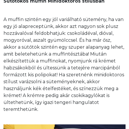
Sütőtökös muffin Minidoktoros stílusban
A muffin szintén egy jól variálható sütemény, ha van 
egy jó alapreceptünk, akkor azt nagyon sok plusz 
hozzávalóval feldobhatjuk: csokoládéval, dióval, 
mogyoróval, aszalt gyümölccsel. És ha már ősz, 
akkor a sütőtök szintén egy szuper alapanyag lehet, 
amit beletehetünk a muffintésztába! Miután 
elkészítettük a muffinokat, nyomjunk rá krémet 
habzsákokból és ültessünk a tetejére marcipánból 
formázott kis polipokat! Ha szeretnénk minidoktoros 
stílust varázsolni a süteményeknek, akkor 
használjunk kék ételfestéket, és színezzük meg a 
krémet! A krémre pedig akár csokikagylókat is 
ültethetünk, így igazi tengeri hangulatot 
teremthetünk.