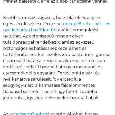
minket balesetek, erre az alábbi tanácsaink vannak.
Kisebb szúrások, vágások, horzsolások és enyhe 
égési sérülések esetén az 
octenisept® seb -, bőr – és 
nyálkahártya fertőtlenítő
 tökéletes megoldást 
nyújthat. Az octenisept® minden olyan 
tulajdonsággal rendelkezik, ami az egyszerű, 
biztonságos és hatásos sebkezeléshez és 
fertőtlenítéshez kell. Széleskörű baktérium- gomba 
és vírusölő hatással rendelkezik, emellett életkori 
korlátozás nélkül használható gyermekeknél és 
csecsemőknél is egyaránt. Fertőtleníti a bőr- és 
nyálkahártya sérüléseit, így elősegíti a 
sebgyógyulást, alkalmazása fájdalommentes. 
Ráadásul színtelen, nem hagy foltot. Továbbá 
jódmentes, így jódérzékenyek is használhatják.
Az 
octenisept® sebgél
 szintén jól jöhet, hiszen 