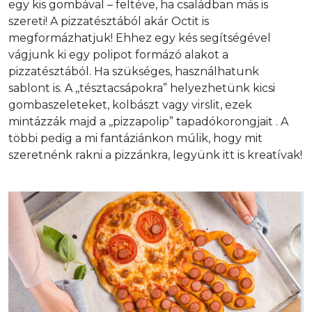
egy kis gombával – feltéve, ha családban más is 
szereti! A pizzatésztából akár Octit is 
megformázhatjuk! Ehhez egy kés segítségével 
vágjunk ki egy polipot formázó alakot a 
pizzatésztából. Ha szükséges, használhatunk 
sablont is. A ,,tésztacsápokra” helyezhetünk kicsi 
gombaszeleteket, kolbászt vagy virslit, ezek 
mintázzák majd a ,,pizzapolip” tapadókorongjait . A 
többi pedig a mi fantáziánkon múlik, hogy mit 
szeretnénk rakni a pizzánkra, legyünk itt is kreatívak!