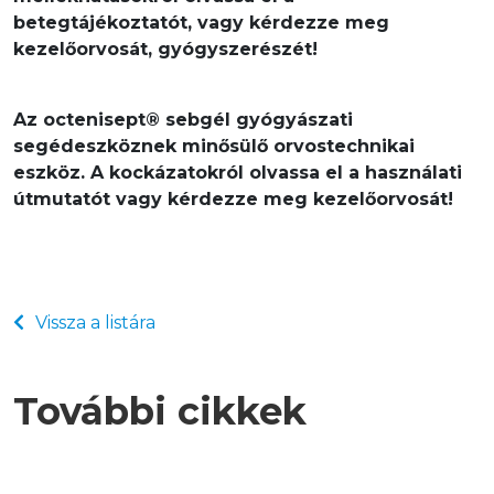
betegtájékoztatót, vagy kérdezze meg 
kezelőorvosát, gyógyszerészét!
Az octenisept® sebgél gyógyászati 
segédeszköznek minősülő orvostechnikai 
eszköz. A kockázatokról olvassa el a használati 
útmutatót vagy kérdezze meg kezelőorvosát!
Vissza a listára
További cikkek
Mi legyen a testékszer (piercing) sorsa