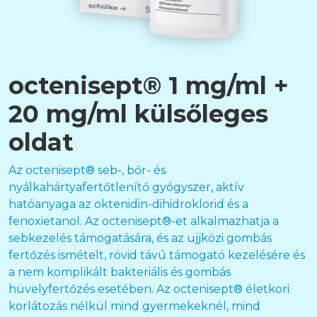
octenisept® 1 mg/ml +
20 mg/ml külsőleges
oldat
Az octenisept® seb-, bőr- és
nyálkahártyafertőtlenítő gyógyszer, aktív
hatóanyaga az oktenidin-dihidroklorid és a
fenoxietanol. Az octenisept®-et alkalmazhatja a
sebkezelés támogatására, és az ujjközi gombás
fertőzés ismételt, rövid távú támogató kezelésére és
a nem komplikált bakteriális és gombás
hüvelyfertőzés esetében. Az octenisept® életkori
korlátozás nélkül mind gyermekeknél, mind