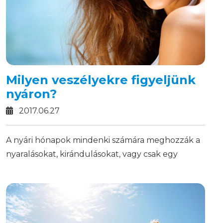
Milyen veszélyekre figyeljünk
nyáron?
2017.06.27
A nyári hónapok mindenki számára meghozzák a
nyaralásokat, kirándulásokat, vagy csak egy
délutáni fröccsözést a barátokkal, úgyhogy nem
árt tisztában lenni a veszélyekkel, amiket a hőség
vagy a napsugárzás okoz.