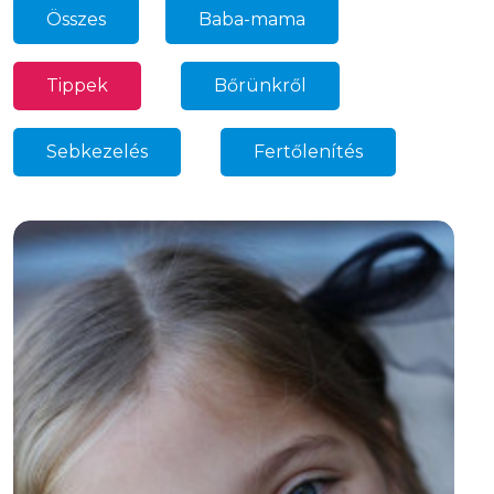
Összes
Baba-mama
34
Tippek
Bőrünkről
69
27
Sebkezelés
Fertőlenítés
32
18