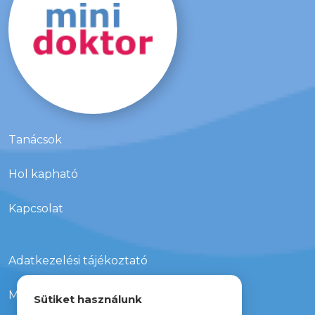
viselkednek az adott helyen.
Tanácsok
Hol kapható
Kapcsolat
Adatkezelési tájékoztató
Média megjelenések
Sütiket használunk