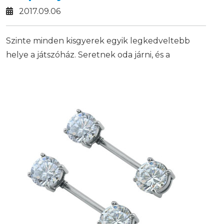
2017.09.06
Szinte minden kisgyerek egyik legkedveltebb
helye a játszóház. Seretnek oda járni, és a
szocializálódásukra is kiváló hely tud lenni, hogy
megtanuljanak a saját korcsoportjukkal
szórakozni, és játszani.