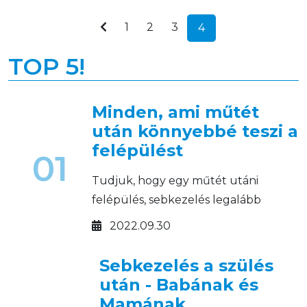
elsősegélynyújtás céljából? Elsősegély, mi legyen
1
2
3
4
a házi patikában? Szerencsére a leggyakoribb
háztartási balesetek csak kisebb vágások,
TOP 5!
szúrások. Minden esetben fontos a seb
fertőtlenítése, amelyre legcélszerűbb olyan szert
Minden, ami műtét
használni, ami közvetlenül a sebbe is bekerülhet.
után könnyebbé teszi a
felépülést
01
Tudjuk, hogy egy műtét utáni
felépülés, sebkezelés legalább
annyira rajtunk múlik, mint az
2022.09.30
orvosokon.
Sebkezelés a szülés
után - Babának és
Mamának