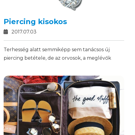
Piercing kisokos
2017.07.03
Terhesség alatt semmiképp sem tanácsos új
piercing betétele, de az orvosok, a meglévők
mielőbbi eltávolítását is ajánlják, mert az idegen
test miatti gyulladás, valamint az allergiás
reakciók esélye nagyobb.