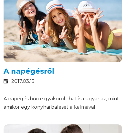
A napégésről
2017.03.15
A napégés bőrre gyakorolt hatása ugyanaz, mint
amikor egy konyhai baleset alkalmával
megégetjük magunkat: bőrpír, súlyosabb
esetben hólyagok keletkeznek a bőrön. A bőr
gyulladása után néhány nappal hámlási folyamat