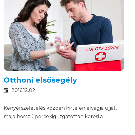
kezdődik.
Otthoni elsősegély
2016.12.02
Kenyérszeletelés közben hirtelen elvágja ujját,
majd hosszú percekig, izgatottan keresi a
ragtapaszt. Vajon hol lehet? Ismerős a szituáció?
Vajon milyen eszközöket érdemes otthon tartani