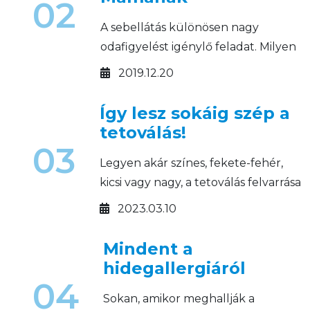
02
A sebellátás különösen nagy
odafigyelést igénylő feladat. Milyen
sebkezelő készítményeket
2019.12.20
használjunk a gyermekágyi
időszakban?
Így lesz sokáig szép a
tetoválás!
03
Legyen akár színes, fekete-fehér,
kicsi vagy nagy, a tetoválás felvarrása
után fontos a megfelelő utókezelés!
2023.03.10
Mindent a
hidegallergiáról
04
Sokan, amikor meghallják a