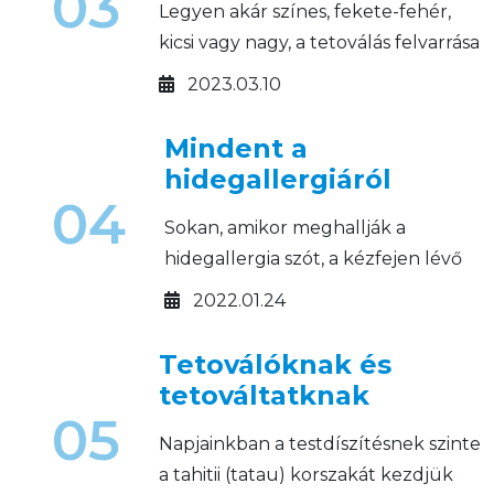
03
Legyen akár színes, fekete-fehér,
kicsi vagy nagy, a tetoválás felvarrása
után fontos a megfelelő utókezelés!
2023.03.10
Mindent a
hidegallergiáról
04
Sokan, amikor meghallják a
hidegallergia szót, a kézfejen lévő
száraz, kirepedezett bőr jut
2022.01.24
eszükbe. Azonban ez a jelenség
egy jóval veszélyesebb és
Tetoválóknak és
kellemetlenebb tünetegyüttes,
tetováltatknak
amit nem szabad a szőnyeg alá
05
Napjainkban a testdíszítésnek szinte
seperni.
a tahitii (tatau) korszakát kezdjük