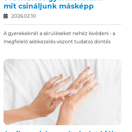
mit csináljunk másképp
2026.02.10
A gyerekeknél a sérüléseket nehéz kivédeni - a
megfelelő sebkezelés viszont tudatos döntés
kérdése.