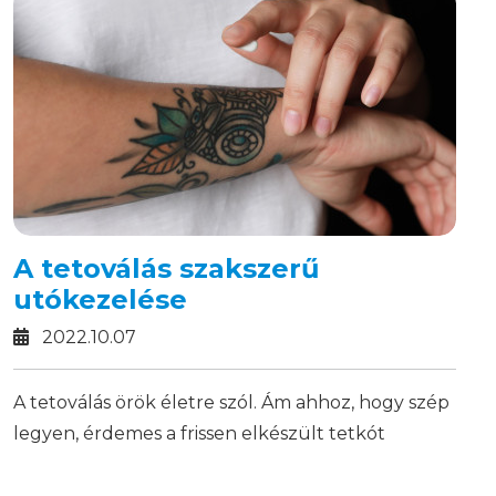
A tetoválás szakszerű
utókezelése
2022.10.07
A tetoválás örök életre szól. Ám ahhoz, hogy szép
legyen, érdemes a frissen elkészült tetkót
megfelelően ápolni!