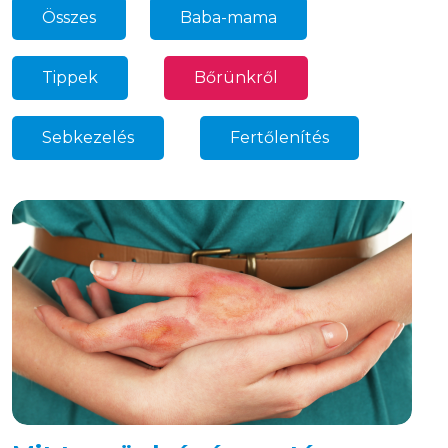
Összes
Baba-mama
34
Tippek
Bőrünkről
69
27
Sebkezelés
Fertőlenítés
32
18