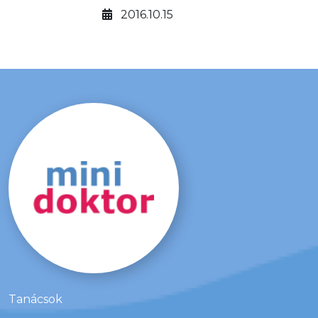
megélni, a tetoválás nagy divatja
2016.10.15
miatt. A szakember kissé aggódva
figyeli az igen nagy felületen a
festékek további sorsát. Az irharéteg
állományába bevitt festékek (a
cinóber, a higany-klorid: piros, a
kadmium-szulfid: sárga, a kék tus:
fekete) biztosan idegen anyagként
viselkednek az adott helyen.
Tanácsok