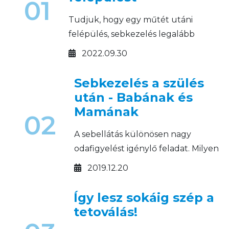
01
Tudjuk, hogy egy műtét utáni
felépülés, sebkezelés legalább
annyira rajtunk múlik, mint az
2022.09.30
orvosokon.
Sebkezelés a szülés
után - Babának és
Mamának
02
A sebellátás különösen nagy
odafigyelést igénylő feladat. Milyen
sebkezelő készítményeket
2019.12.20
használjunk a gyermekágyi
időszakban?
Így lesz sokáig szép a
tetoválás!