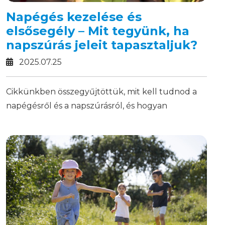
Napégés kezelése és
elsősegély – Mit tegyünk, ha
napszúrás jeleit tapasztaljuk?
2025.07.25
Cikkünkben összegyűjtöttük, mit kell tudnod a
napégésről és a napszúrásról, és hogyan
kezelheted azonnal a helyzetet!