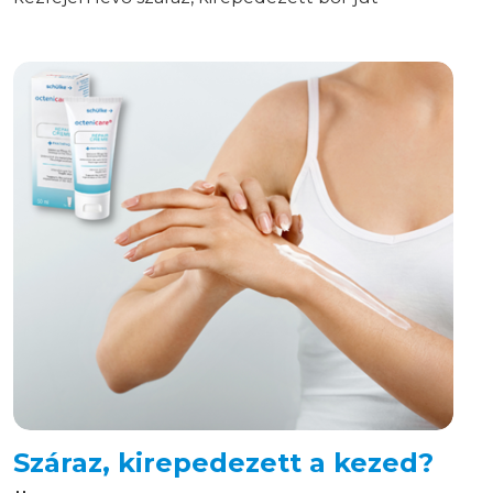
eszükbe. Azonban ez a jelenség egy jóval
veszélyesebb és kellemetlenebb tünetegyüttes,
amit nem szabad a szőnyeg alá seperni.
Száraz, kirepedezett a kezed?