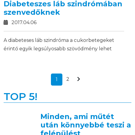
Diabeteszes láb szindrómában
szenvedőknek
2017.04.06
A diabeteses láb szindróma a cukorbetegeket
érintő egyik legsúlyosabb szövődmény lehet
abban az esetben, ha a beteg nem figyel időben a
figyelmeztető jelekre, illetve elváltozás esetén
nem kér időben segítséget.
2
1
TOP 5!
Minden, ami műtét
után könnyebbé teszi a
felépülést