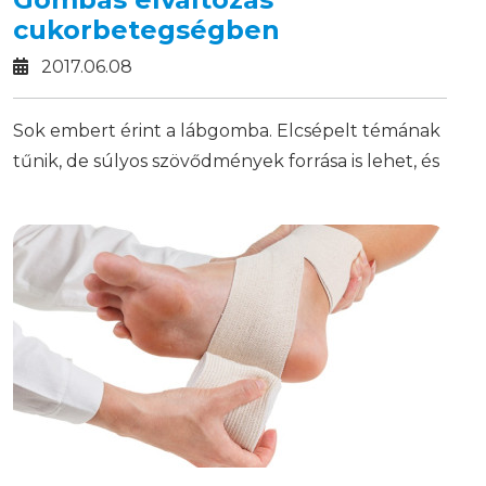
cukorbetegségben
2017.06.08
Sok embert érint a lábgomba. Elcsépelt témának
tűnik, de súlyos szövődmények forrása is lehet, és
akik elhanyagolják, nemcsak saját környezetüket
sodorják veszélybe, hanem cukorbetegség
esetén súlyosabb következményekkel is
szembesülhetnek.