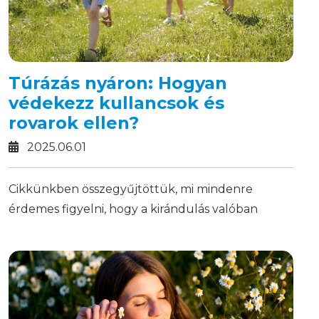
Túrázás nyáron: Hogyan
védekezz kullancsok és
rovarok ellen?
2025.06.01
Cikkünkben összegyűjtöttük, mi mindenre
érdemes figyelni, hogy a kirándulás valóban
gondtalan legyen – olvass tovább!