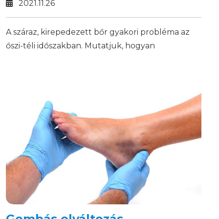
2021.11.26
A száraz, kirepedezett bőr gyakori probléma az
őszi-téli időszakban. Mutatjuk, hogyan
hidratálhatod kívülről és belülről a bőrödet a
kellemes, egészséges kézfelületért!
Gombás elváltozás