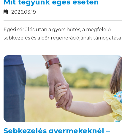
Mit tegyünk égés esetén
2026.03.19
Égési sérülés után a gyors hűtés, a megfelelő
sebkezelés és a bőr regenerációjának támogatása
sokat számíthat a gyógyulásban.
Sebkezelés gyermekeknél –