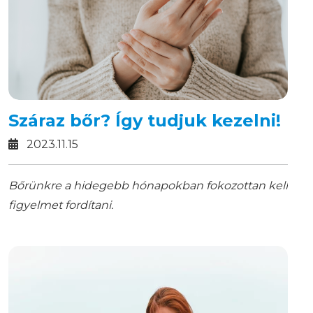
Száraz bőr? Így tudjuk kezelni!
2023.11.15
Bőrünkre a hidegebb hónapokban fokozottan kell
figyelmet fordítani.